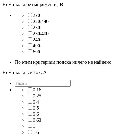
Номинальное напряжение, В
220
220/440
230
230/400
240
400
690
По этим критериям поиска ничего не найдено
Номинальный ток, А
0,16
0,25
0,4
0,5
0,6
0,63
1
1,6