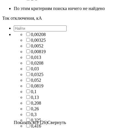
По этим критериям поиска ничего не найдено
Ток отключения, кА
0,00208
0,00325
0,0052
0,00819
0,013
0,0208
0,03
0,0325
0,052
0,0819
0,1
0,13
0,208
0,26
0,3
0,325
Показать все (26)
Свернуть
0,416