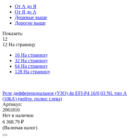
От А до Я
От Я до А
Дешевые выше
Дорогие выше
Показать:
12
12 На страницу
16 На страницу
32 На страницу
64 На страницу
128 На страницу
Реле дифференциальное (УЗО) 4р EFI-P4 16/0,03 NL тип A
(10kA) (нейтр. полюс слева)
Артикул:
2061810
Нет в наличии
6 368.79
₽
(Включая налог)