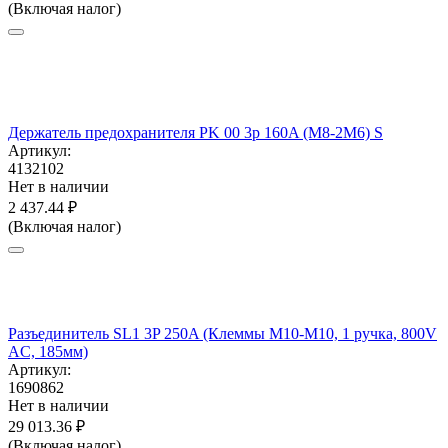
(Включая налог)
Держатель предохранителя PK 00 3p 160A (M8-2M6) S
Артикул:
4132102
Нет в наличии
2 437.44
₽
(Включая налог)
Разъединитель SL1 3P 250A (Клеммы M10-M10, 1 ручка, 800V
AC, 185мм)
Артикул:
1690862
Нет в наличии
29 013.36
₽
(Включая налог)