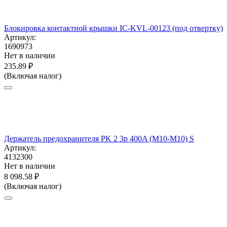
Блокировка контактной крышки IC-KVL-00123 (под отвертку)
Артикул:
1690973
Нет в наличии
235.89
₽
(Включая налог)
Держатель предохранителя PK 2 3p 400A (M10-M10) S
Артикул:
4132300
Нет в наличии
8 098.58
₽
(Включая налог)