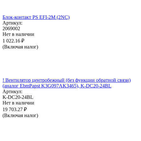
Блок-контакт PS EFI-2M (2NC)
Артикул:
2069002
Нет в наличии
1 022.16
₽
(Включая налог)
! Вентилятор центробежный (без функции обратной связи)
(аналог EbmPapst K3G097AK3465), K-DC20-24BL
Артикул:
K-DC20-24BL
Нет в наличии
19 703.27
₽
(Включая налог)