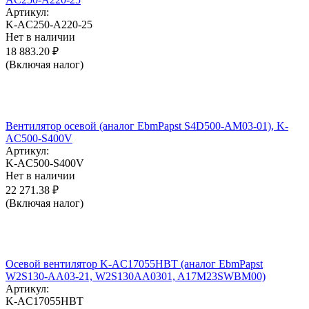
Артикул:
K-AC250-A220-25
Нет в наличии
18 883.20
₽
(Включая налог)
Вентилятор осевой (аналог EbmPapst S4D500-AM03-01), K-
AC500-S400V
Артикул:
K-AC500-S400V
Нет в наличии
22 271.38
₽
(Включая налог)
Осевой вентилятор K-AC17055HBT (аналог EbmPapst
W2S130-AA03-21, W2S130AA0301, A17M23SWBM00)
Артикул:
K-AC17055HBT