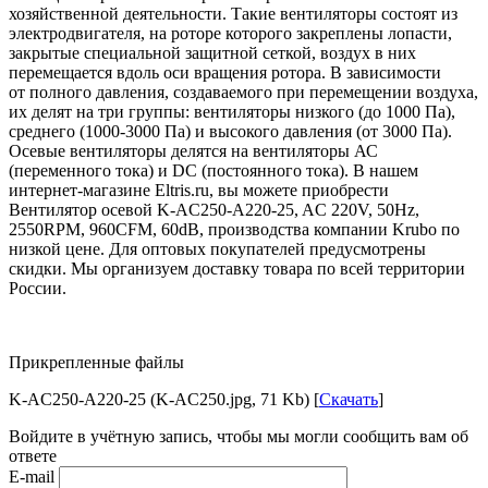
хозяйственной деятельности. Такие вентиляторы состоят из
электродвигателя, на роторе которого закреплены лопасти,
закрытые специальной защитной сеткой, воздух в них
перемещается вдоль оси вращения ротора. В зависимости
от полного давления, создаваемого при перемещении воздуха,
их делят на три группы: вентиляторы низкого (до 1000 Па),
среднего (1000-3000 Па) и высокого давления (от 3000 Па).
Осевые вентиляторы делятся на вентиляторы АС
(переменного тока) и DC (постоянного тока). В нашем
интернет-магазине Eltris.ru, вы можете приобрести
Вентилятор осевой K-AC250-A220-25, AC 220V, 50Hz,
2550RPM, 960CFM, 60dB, производства компании Krubo по
низкой цене. Для оптовых покупателей предусмотрены
скидки. Мы организуем доставку товара по всей территории
России.
Прикрепленные файлы
K-AC250-A220-25 (K-AC250.jpg, 71 Kb) [
Скачать
]
Войдите в учётную запись, чтобы мы могли сообщить вам об
ответе
E-mail