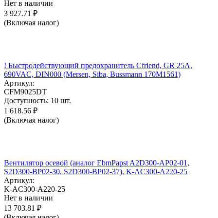
Нет в наличии
3 927.71
₽
(Включая налог)
! Быстродействующий предохранитель Cfriend, GR 25А,
690VAC, DIN000 (Mersen, Siba, Bussmann 170M1561)
Артикул:
CFM9025DT
Доступность:
10 шт.
1 618.56
₽
(Включая налог)
Вентилятор осевой (аналог EbmPapst A2D300-AP02-01,
S2D300-BP02-30, S2D300-BP02-37), K-AC300-A220-25
Артикул:
K-AC300-A220-25
Нет в наличии
13 703.81
₽
(Включая налог)