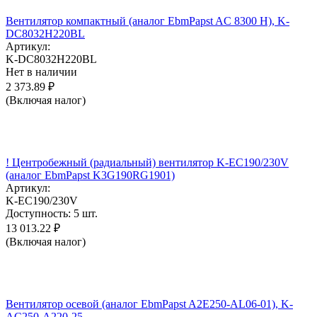
Вентилятор компактный (аналог EbmPapst AC 8300 H), K-
DC8032H220BL
Артикул:
K-DC8032H220BL
Нет в наличии
2 373.89
₽
(Включая налог)
! Центробежный (радиальный) вентилятор K-EC190/230V
(аналог EbmPapst K3G190RG1901)
Артикул:
K-EC190/230V
Доступность:
5 шт.
13 013.22
₽
(Включая налог)
Вентилятор осевой (аналог EbmPapst A2E250-AL06-01), K-
AC250-A220-25