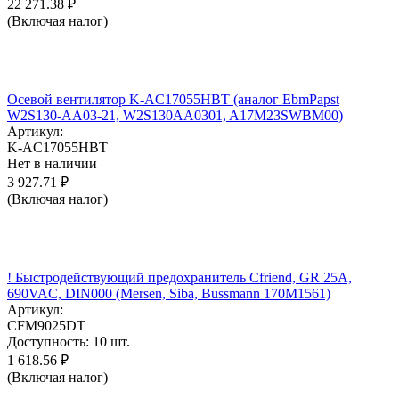
22 271.38
₽
(Включая налог)
Осевой вентилятор K-AC17055HBT (аналог EbmPapst
W2S130-AA03-21, W2S130AA0301, A17M23SWBM00)
Артикул:
K-AC17055HBT
Нет в наличии
3 927.71
₽
(Включая налог)
! Быстродействующий предохранитель Cfriend, GR 25А,
690VAC, DIN000 (Mersen, Siba, Bussmann 170M1561)
Артикул:
CFM9025DT
Доступность:
10 шт.
1 618.56
₽
(Включая налог)