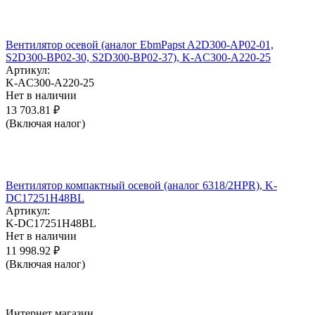
Вентилятор осевой (аналог EbmPapst A2D300-AP02-01,
S2D300-BP02-30, S2D300-BP02-37), K-AC300-A220-25
Артикул:
K-AC300-A220-25
Нет в наличии
13 703.81
₽
(Включая налог)
Вентилятор компактный осевой (аналог 6318/2HPR), K-
DC17251H48BL
Артикул:
K-DC17251H48BL
Нет в наличии
11 998.92
₽
(Включая налог)
Интернет магазин