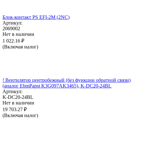
Блок-контакт PS EFI-2M (2NC)
Артикул:
2069002
Нет в наличии
1 022.16
₽
(Включая налог)
! Вентилятор центробежный (без функции обратной связи)
(аналог EbmPapst K3G097AK3465), K-DC20-24BL
Артикул:
K-DC20-24BL
Нет в наличии
19 703.27
₽
(Включая налог)