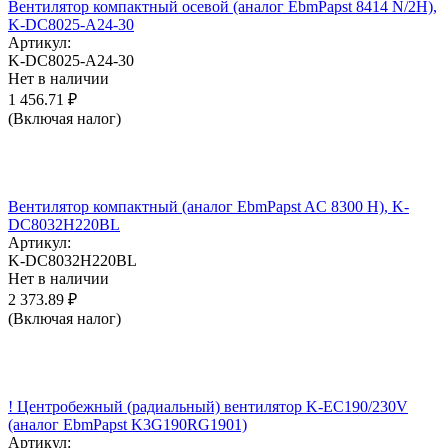
Вентилятор компактный осевой (аналог EbmPapst 8414 N/2H),
K-DC8025-A24-30
Артикул:
K-DC8025-A24-30
Нет в наличии
1 456.71
₽
(Включая налог)
Вентилятор компактный (аналог EbmPapst AC 8300 H), K-
DC8032H220BL
Артикул:
K-DC8032H220BL
Нет в наличии
2 373.89
₽
(Включая налог)
! Центробежный (радиальный) вентилятор K-EC190/230V
(аналог EbmPapst K3G190RG1901)
Артикул: