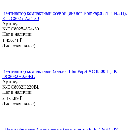
Вентилятор компактный осевой (аналог EbmPapst 8414 N/2H),
K-DC8025-A24-30
Артикул:
K-DC8025-A24-30
Нет в наличии
1 456.71
₽
(Включая налог)
Вентилятор компактный (аналог EbmPapst AC 8300 H), K-
DC8032H220BL
Артикул:
K-DC8032H220BL
Нет в наличии
2 373.89
₽
(Включая налог)
! Центробежный (радиальный) вентилятор K-EC190/230V