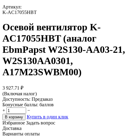
Артикул:
K-AC17055HBT
Осевой вентилятор K-
AC17055HBT (аналог
EbmPapst W2S130-AA03-21,
W2S130AA0301,
A17M23SWBM00)
3 927.71
₽
(Включая налог)
Доступность:
Предзаказ
Бонусные баллы:
баллов
+
−
Купить в один клик
В корзину
Избранное
Задать вопрос
Доставка
Варианты оплаты