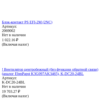
Блок-контакт PS EFI-2M (2NC)
Артикул:
2069002
Нет в наличии
1 022.16
₽
(Включая налог)
! Вентилятор центробежный (без функции обратной связи)
(аналог EbmPapst K3G097AK3465), K-DC20-24BL
Артикул:
K-DC20-24BL
Нет в наличии
19 703.27
₽
(Включая налог)