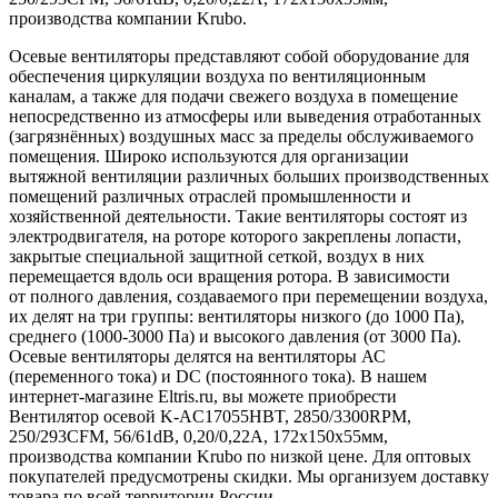
производства компании Krubo.
Осевые вентиляторы представляют собой оборудование для
обеспечения циркуляции воздуха по вентиляционным
каналам, а также для подачи свежего воздуха в помещение
непосредственно из атмосферы или выведения отработанных
(загрязнённых) воздушных масс за пределы обслуживаемого
помещения. Широко используются для организации
вытяжной вентиляции различных больших производственных
помещений различных отраслей промышленности и
хозяйственной деятельности. Такие вентиляторы состоят из
электродвигателя, на роторе которого закреплены лопасти,
закрытые специальной защитной сеткой, воздух в них
перемещается вдоль оси вращения ротора. В зависимости
от полного давления, создаваемого при перемещении воздуха,
их делят на три группы: вентиляторы низкого (до 1000 Па),
среднего (1000-3000 Па) и высокого давления (от 3000 Па).
Осевые вентиляторы делятся на вентиляторы АС
(переменного тока) и DC (постоянного тока). В нашем
интернет-магазине Eltris.ru, вы можете приобрести
Вентилятор осевой K-AC17055HBT, 2850/3300RPM,
250/293CFM, 56/61dB, 0,20/0,22А, 172х150х55мм,
производства компании Krubo по низкой цене. Для оптовых
покупателей предусмотрены скидки. Мы организуем доставку
товара по всей территории России.