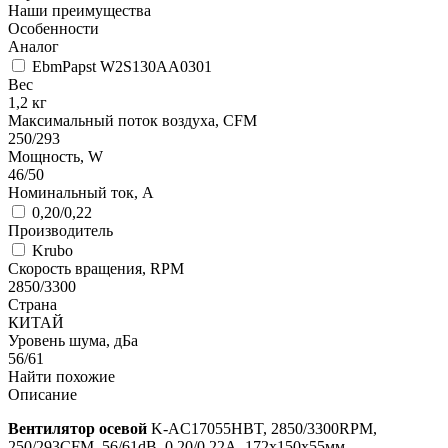
Наши преимущества
Особенности
Аналог
EbmPapst W2S130AA0301
Вес
1,2 кг
Максимальный поток воздуха, CFM
250/293
Мощность, W
46/50
Номинальный ток, А
0,20/0,22
Производитель
Krubo
Скорость вращения, RPM
2850/3300
Страна
КИТАЙ
Уровень шума, дБа
56/61
Найти похожие
Описание
Вентилятор осевой
K-AC17055HBT, 2850/3300RPM,
250/293CFM, 56/61dB, 0,20/0,22А, 172х150х55мм,