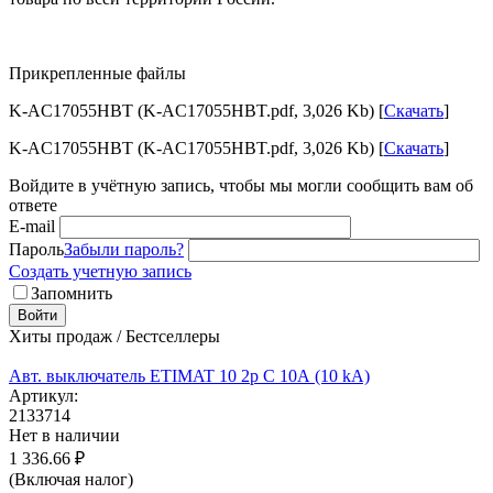
Прикрепленные файлы
K-AC17055HBT (K-AC17055HBT.pdf, 3,026 Kb) [
Скачать
]
K-AC17055HBT (K-AC17055HBT.pdf, 3,026 Kb) [
Скачать
]
Войдите в учётную запись, чтобы мы могли сообщить вам об
ответе
E-mail
Пароль
Забыли пароль?
Создать учетную запись
Запомнить
Войти
Хиты продаж / Бестселлеры
Авт. выключатель ETIMAT 10 2p C 10А (10 kA)
Артикул:
2133714
Нет в наличии
1 336.66
₽
(Включая налог)