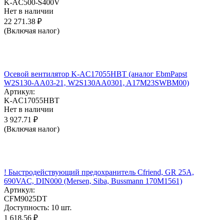
K-AC500-S400V
Нет в наличии
22 271.38
₽
(Включая налог)
Осевой вентилятор K-AC17055HBT (аналог EbmPapst
W2S130-AA03-21, W2S130AA0301, A17M23SWBM00)
Артикул:
K-AC17055HBT
Нет в наличии
3 927.71
₽
(Включая налог)
! Быстродействующий предохранитель Cfriend, GR 25А,
690VAC, DIN000 (Mersen, Siba, Bussmann 170M1561)
Артикул:
CFM9025DT
Доступность:
10 шт.
1 618.56
₽