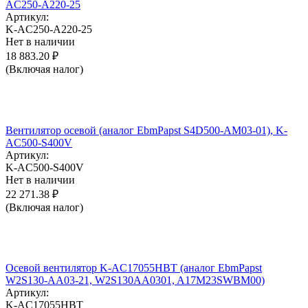
AC250-A220-25
Артикул:
K-AC250-A220-25
Нет в наличии
18 883.20
₽
(Включая налог)
Вентилятор осевой (аналог EbmPapst S4D500-AM03-01), K-
AC500-S400V
Артикул:
K-AC500-S400V
Нет в наличии
22 271.38
₽
(Включая налог)
Осевой вентилятор K-AC17055HBT (аналог EbmPapst
W2S130-AA03-21, W2S130AA0301, A17M23SWBM00)
Артикул:
K-AC17055HBT