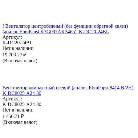
! Вентилятор центробежный (без функции обратной связи)
(аналог EbmPapst K3G097AK3465), K-DC20-24BL
Артикул:
K-DC20-24BL
Нет в наличии
19 703.27
₽
(Включая налог)
Вентилятор компактный осевой (аналог EbmPapst 8414 N/2H),
K-DC8025-A24-30
Артикул:
K-DC8025-A24-30
Нет в наличии
1 456.71
₽
(Включая налог)