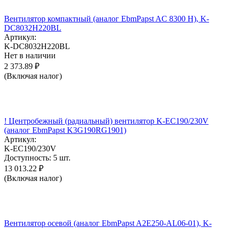
Вентилятор компактный (аналог EbmPapst AC 8300 H), K-
DC8032H220BL
Артикул:
K-DC8032H220BL
Нет в наличии
2 373.89
₽
(Включая налог)
! Центробежный (радиальный) вентилятор K-EC190/230V
(аналог EbmPapst K3G190RG1901)
Артикул:
K-EC190/230V
Доступность:
5 шт.
13 013.22
₽
(Включая налог)
Вентилятор осевой (аналог EbmPapst A2E250-AL06-01), K-