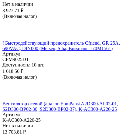
Нет в наличии
3 927.71
₽
(Включая налог)
! Быстродействующий предохранитель Cfriend, GR 25А,
690VAC, DIN000 (Mersen, Siba, Bussmann 170M1561)
Артикул:
CFM9025DT
Доступность:
10 шт.
1 618.56
₽
(Включая налог)
Вентилятор осевой (аналог EbmPapst A2D300-AP02-01,
S2D300-BP02-30, S2D300-BP02-37), K-AC300-A220-25
Артикул:
K-AC300-A220-25
Нет в наличии
13 703.81
₽