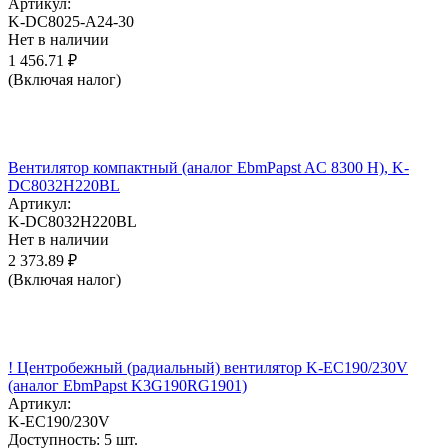
Артикул:
K-DC8025-A24-30
Нет в наличии
1 456.71
₽
(Включая налог)
Вентилятор компактный (аналог EbmPapst AC 8300 H), K-
DC8032H220BL
Артикул:
K-DC8032H220BL
Нет в наличии
2 373.89
₽
(Включая налог)
! Центробежный (радиальный) вентилятор K-EC190/230V
(аналог EbmPapst K3G190RG1901)
Артикул:
K-EC190/230V
Доступность:
5 шт.