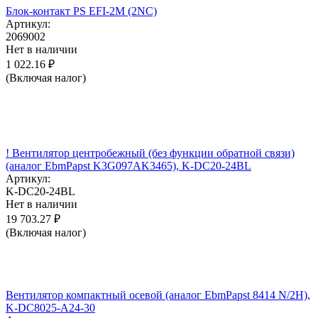
Блок-контакт PS EFI-2M (2NC)
Артикул:
2069002
Нет в наличии
1 022.16
₽
(Включая налог)
! Вентилятор центробежный (без функции обратной связи)
(аналог EbmPapst K3G097AK3465), K-DC20-24BL
Артикул:
K-DC20-24BL
Нет в наличии
19 703.27
₽
(Включая налог)
Вентилятор компактный осевой (аналог EbmPapst 8414 N/2H),
K-DC8025-A24-30