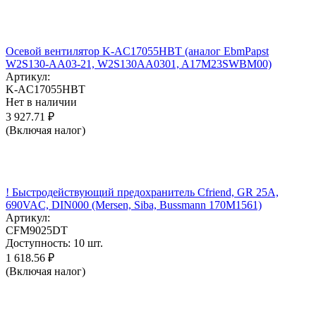
Осевой вентилятор K-AC17055HBT (аналог EbmPapst
W2S130-AA03-21, W2S130AA0301, A17M23SWBM00)
Артикул:
K-AC17055HBT
Нет в наличии
3 927.71
₽
(Включая налог)
! Быстродействующий предохранитель Cfriend, GR 25А,
690VAC, DIN000 (Mersen, Siba, Bussmann 170M1561)
Артикул:
CFM9025DT
Доступность:
10 шт.
1 618.56
₽
(Включая налог)