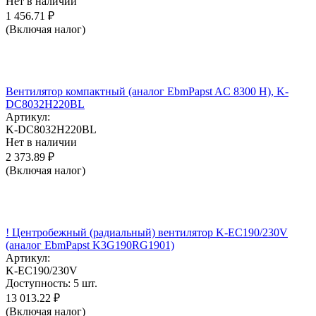
Нет в наличии
1 456.71
₽
(Включая налог)
Вентилятор компактный (аналог EbmPapst AC 8300 H), K-
DC8032H220BL
Артикул:
K-DC8032H220BL
Нет в наличии
2 373.89
₽
(Включая налог)
! Центробежный (радиальный) вентилятор K-EC190/230V
(аналог EbmPapst K3G190RG1901)
Артикул:
K-EC190/230V
Доступность:
5 шт.
13 013.22
₽
(Включая налог)