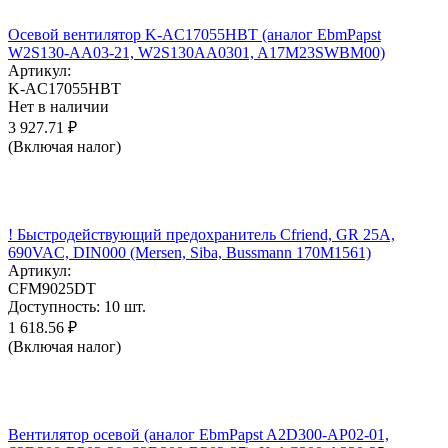
Осевой вентилятор K-AC17055HBT (аналог EbmPapst
W2S130-AA03-21, W2S130AA0301, A17M23SWBM00)
Артикул:
K-AC17055HBT
Нет в наличии
3 927.71
₽
(Включая налог)
! Быстродействующий предохранитель Cfriend, GR 25А,
690VAC, DIN000 (Mersen, Siba, Bussmann 170M1561)
Артикул:
CFM9025DT
Доступность:
10 шт.
1 618.56
₽
(Включая налог)
Вентилятор осевой (аналог EbmPapst A2D300-AP02-01,