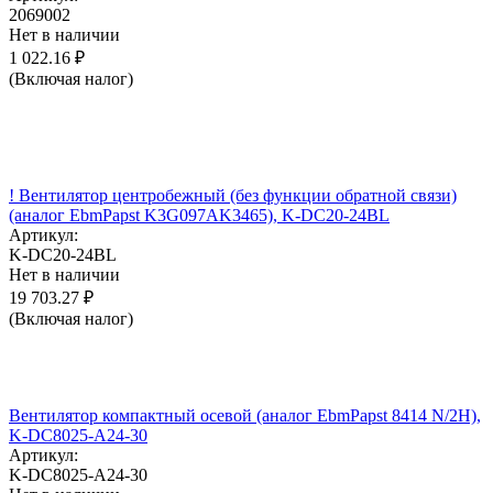
2069002
Нет в наличии
1 022.16
₽
(Включая налог)
! Вентилятор центробежный (без функции обратной связи)
(аналог EbmPapst K3G097AK3465), K-DC20-24BL
Артикул:
K-DC20-24BL
Нет в наличии
19 703.27
₽
(Включая налог)
Вентилятор компактный осевой (аналог EbmPapst 8414 N/2H),
K-DC8025-A24-30
Артикул:
K-DC8025-A24-30