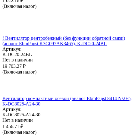
1 022.16
₽
(Включая налог)
! Вентилятор центробежный (без функции обратной связи)
(аналог EbmPapst K3G097AK3465), K-DC20-24BL
Артикул:
K-DC20-24BL
Нет в наличии
19 703.27
₽
(Включая налог)
Вентилятор компактный осевой (аналог EbmPapst 8414 N/2H),
K-DC8025-A24-30
Артикул:
K-DC8025-A24-30
Нет в наличии
1 456.71
₽
(Включая налог)