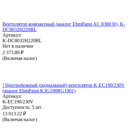
Вентилятор компактный (аналог EbmPapst AC 8300 H), K-
DC8032H220BL
Артикул:
K-DC8032H220BL
Нет в наличии
2 373.89
₽
(Включая налог)
! Центробежный (радиальный) вентилятор K-EC190/230V
(аналог EbmPapst K3G190RG1901)
Артикул:
K-EC190/230V
Доступность:
5 шт.
13 013.22
₽
(Включая налог)