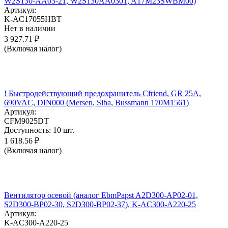
W2S130-AA03-21, W2S130AA0301, A17M23SWBM00)
Артикул:
K-AC17055HBT
Нет в наличии
3 927.71
₽
(Включая налог)
! Быстродействующий предохранитель Cfriend, GR 25А,
690VAC, DIN000 (Mersen, Siba, Bussmann 170M1561)
Артикул:
CFM9025DT
Доступность:
10 шт.
1 618.56
₽
(Включая налог)
Вентилятор осевой (аналог EbmPapst A2D300-AP02-01,
S2D300-BP02-30, S2D300-BP02-37), K-AC300-A220-25
Артикул:
K-AC300-A220-25