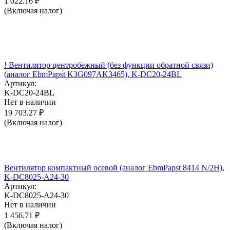
1 022.16
₽
(Включая налог)
! Вентилятор центробежный (без функции обратной связи)
(аналог EbmPapst K3G097AK3465), K-DC20-24BL
Артикул:
K-DC20-24BL
Нет в наличии
19 703.27
₽
(Включая налог)
Вентилятор компактный осевой (аналог EbmPapst 8414 N/2H),
K-DC8025-A24-30
Артикул:
K-DC8025-A24-30
Нет в наличии
1 456.71
₽
(Включая налог)