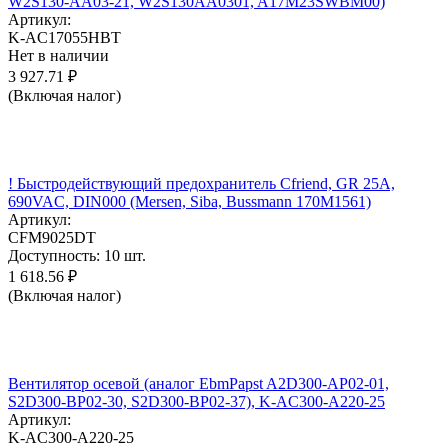
W2S130-AA03-21, W2S130AA0301, A17M23SWBM00)
Артикул:
K-AC17055HBT
Нет в наличии
3 927.71
₽
(Включая налог)
! Быстродействующий предохранитель Cfriend, GR 25А,
690VAC, DIN000 (Mersen, Siba, Bussmann 170M1561)
Артикул:
CFM9025DT
Доступность:
10 шт.
1 618.56
₽
(Включая налог)
Вентилятор осевой (аналог EbmPapst A2D300-AP02-01,
S2D300-BP02-30, S2D300-BP02-37), K-AC300-A220-25
Артикул:
K-AC300-A220-25