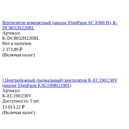
Вентилятор компактный (аналог EbmPapst AC 8300 H), K-
DC8032H220BL
Артикул:
K-DC8032H220BL
Нет в наличии
2 373.89
₽
(Включая налог)
! Центробежный (радиальный) вентилятор K-EC190/230V
(аналог EbmPapst K3G190RG1901)
Артикул:
K-EC190/230V
Доступность:
5 шт.
13 013.22
₽
(Включая налог)