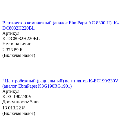
Вентилятор компактный (аналог EbmPapst AC 8300 H), K-
DC8032H220BL
Артикул:
K-DC8032H220BL
Нет в наличии
2 373.89
₽
(Включая налог)
! Центробежный (радиальный) вентилятор K-EC190/230V
(аналог EbmPapst K3G190RG1901)
Артикул:
K-EC190/230V
Доступность:
5 шт.
13 013.22
₽
(Включая налог)