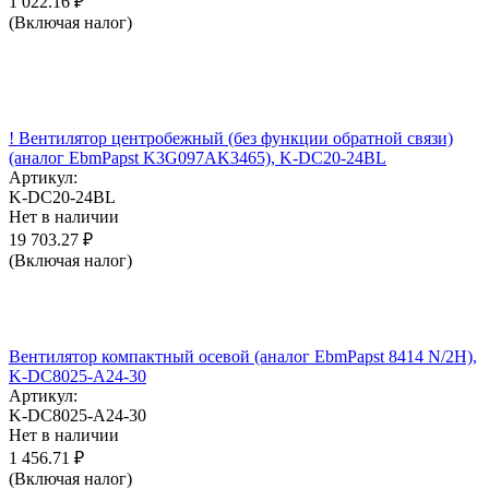
1 022.16
₽
(Включая налог)
! Вентилятор центробежный (без функции обратной связи)
(аналог EbmPapst K3G097AK3465), K-DC20-24BL
Артикул:
K-DC20-24BL
Нет в наличии
19 703.27
₽
(Включая налог)
Вентилятор компактный осевой (аналог EbmPapst 8414 N/2H),
K-DC8025-A24-30
Артикул:
K-DC8025-A24-30
Нет в наличии
1 456.71
₽
(Включая налог)