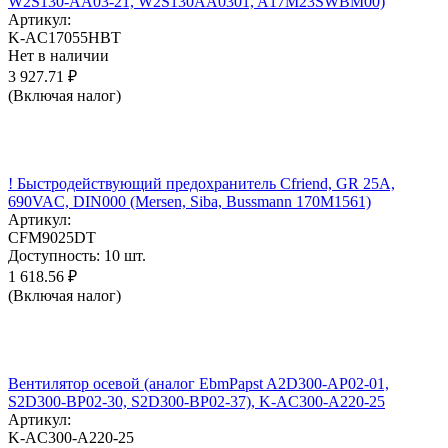
W2S130-AA03-21, W2S130AA0301, A17M23SWBM00)
Артикул:
K-AC17055HBT
Нет в наличии
3 927.71
₽
(Включая налог)
! Быстродействующий предохранитель Cfriend, GR 25А,
690VAC, DIN000 (Mersen, Siba, Bussmann 170M1561)
Артикул:
CFM9025DT
Доступность:
10 шт.
1 618.56
₽
(Включая налог)
Вентилятор осевой (аналог EbmPapst A2D300-AP02-01,
S2D300-BP02-30, S2D300-BP02-37), K-AC300-A220-25
Артикул:
K-AC300-A220-25