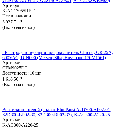
W2S130-AA03-21, W2S130AA0301, A17M23SWBM00)
Артикул:
K-AC17055HBT
Нет в наличии
3 927.71
₽
(Включая налог)
! Быстродействующий предохранитель Cfriend, GR 25А,
690VAC, DIN000 (Mersen, Siba, Bussmann 170M1561)
Артикул:
CFM9025DT
Доступность:
10 шт.
1 618.56
₽
(Включая налог)
Вентилятор осевой (аналог EbmPapst A2D300-AP02-01,
S2D300-BP02-30, S2D300-BP02-37), K-AC300-A220-25
Артикул:
K-AC300-A220-25