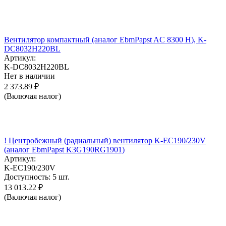
Вентилятор компактный (аналог EbmPapst AC 8300 H), K-
DC8032H220BL
Артикул:
K-DC8032H220BL
Нет в наличии
2 373.89
₽
(Включая налог)
! Центробежный (радиальный) вентилятор K-EC190/230V
(аналог EbmPapst K3G190RG1901)
Артикул:
K-EC190/230V
Доступность:
5 шт.
13 013.22
₽
(Включая налог)