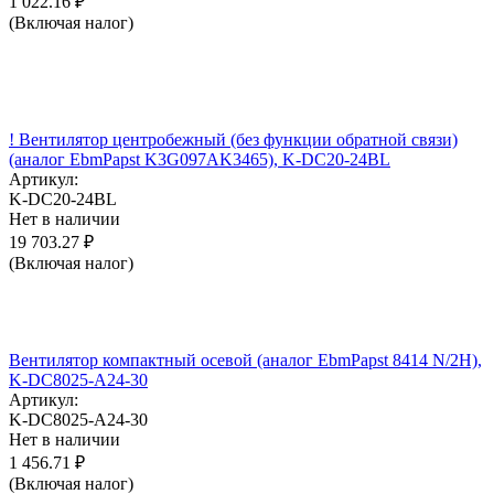
1 022.16
₽
(Включая налог)
! Вентилятор центробежный (без функции обратной связи)
(аналог EbmPapst K3G097AK3465), K-DC20-24BL
Артикул:
K-DC20-24BL
Нет в наличии
19 703.27
₽
(Включая налог)
Вентилятор компактный осевой (аналог EbmPapst 8414 N/2H),
K-DC8025-A24-30
Артикул:
K-DC8025-A24-30
Нет в наличии
1 456.71
₽
(Включая налог)