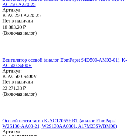
AC250-A220-25
Артикул:
K-AC250-A220-25
Нет в наличии
18 883.20
₽
(Включая налог)
Вентилятор осевой (аналог EbmPapst S4D500-AM03-01), K-
AC500-S400V
Артикул:
K-AC500-S400V
Нет в наличии
22 271.38
₽
(Включая налог)
Осевой вентилятор K-AC17055HBT (аналог EbmPapst
W2S130-AA03-21, W2S130AA0301, A17M23SWBM00)
Артикул: