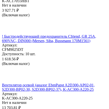
K-AC17055HBT
Нет в наличии
3 927.71
₽
(Включая налог)
! Быстродействующий предохранитель Cfriend, GR 25А,
690VAC, DIN000 (Mersen, Siba, Bussmann 170M1561)
Артикул:
CFM9025DT
Доступность:
10 шт.
1 618.56
₽
(Включая налог)
Вентилятор осевой (аналог EbmPapst A2D300-AP02-01,
S2D300-BP02-30, S2D300-BP02-37), K-AC300-A220-25
Артикул:
K-AC300-A220-25
Нет в наличии
13 703.81
₽