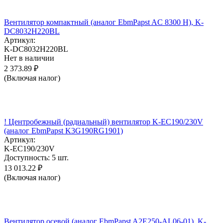
Вентилятор компактный (аналог EbmPapst AC 8300 H), K-
DC8032H220BL
Артикул:
K-DC8032H220BL
Нет в наличии
2 373.89
₽
(Включая налог)
! Центробежный (радиальный) вентилятор K-EC190/230V
(аналог EbmPapst K3G190RG1901)
Артикул:
K-EC190/230V
Доступность:
5 шт.
13 013.22
₽
(Включая налог)
Вентилятор осевой (аналог EbmPapst A2E250-AL06-01), K-