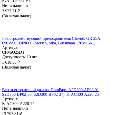
K-AC17055HBT
Нет в наличии
3 927.71
₽
(Включая налог)
! Быстродействующий предохранитель Cfriend, GR 25А,
690VAC, DIN000 (Mersen, Siba, Bussmann 170M1561)
Артикул:
CFM9025DT
Доступность:
10 шт.
1 618.56
₽
(Включая налог)
Вентилятор осевой (аналог EbmPapst A2D300-AP02-01,
S2D300-BP02-30, S2D300-BP02-37), K-AC300-A220-25
Артикул:
K-AC300-A220-25
Нет в наличии
13 703.81
₽