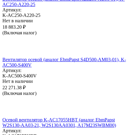
AC250-A220-25
Артикул:
K-AC250-A220-25
Нет в наличии
18 883.20
₽
(Включая налог)
Вентилятор осевой (аналог EbmPapst S4D500-AM03-01), K-
AC500-S400V
Артикул:
K-AC500-S400V
Нет в наличии
22 271.38
₽
(Включая налог)
Осевой вентилятор K-AC17055HBT (аналог EbmPapst
W2S130-AA03-21, W2S130AA0301, A17M23SWBM00)
Артикул: