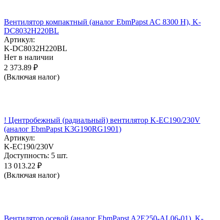
Вентилятор компактный (аналог EbmPapst AC 8300 H), K-
DC8032H220BL
Артикул:
K-DC8032H220BL
Нет в наличии
2 373.89
₽
(Включая налог)
! Центробежный (радиальный) вентилятор K-EC190/230V
(аналог EbmPapst K3G190RG1901)
Артикул:
K-EC190/230V
Доступность:
5 шт.
13 013.22
₽
(Включая налог)
Вентилятор осевой (аналог EbmPapst A2E250-AL06-01), K-