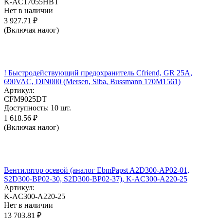
K-AC17055HBT
Нет в наличии
3 927.71
₽
(Включая налог)
! Быстродействующий предохранитель Cfriend, GR 25А,
690VAC, DIN000 (Mersen, Siba, Bussmann 170M1561)
Артикул:
CFM9025DT
Доступность:
10 шт.
1 618.56
₽
(Включая налог)
Вентилятор осевой (аналог EbmPapst A2D300-AP02-01,
S2D300-BP02-30, S2D300-BP02-37), K-AC300-A220-25
Артикул:
K-AC300-A220-25
Нет в наличии
13 703.81
₽