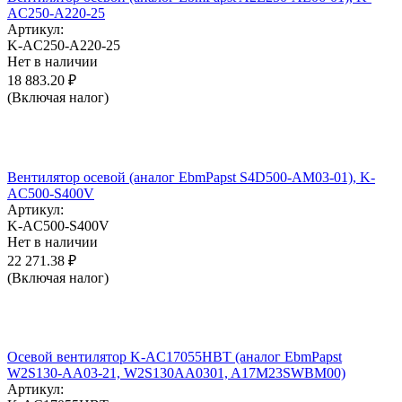
AC250-A220-25
Артикул:
K-AC250-A220-25
Нет в наличии
18 883.20
₽
(Включая налог)
Вентилятор осевой (аналог EbmPapst S4D500-AM03-01), K-
AC500-S400V
Артикул:
K-AC500-S400V
Нет в наличии
22 271.38
₽
(Включая налог)
Осевой вентилятор K-AC17055HBT (аналог EbmPapst
W2S130-AA03-21, W2S130AA0301, A17M23SWBM00)
Артикул: