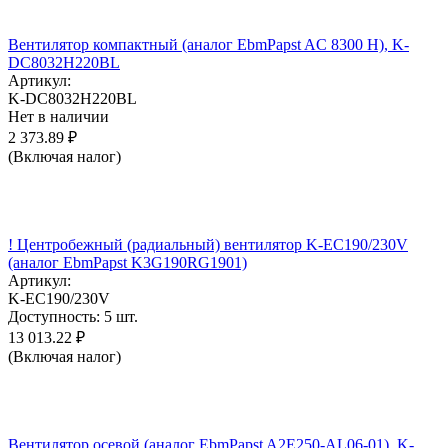
Вентилятор компактный (аналог EbmPapst AC 8300 H), K-
DC8032H220BL
Артикул:
K-DC8032H220BL
Нет в наличии
2 373.89
₽
(Включая налог)
! Центробежный (радиальный) вентилятор K-EC190/230V
(аналог EbmPapst K3G190RG1901)
Артикул:
K-EC190/230V
Доступность:
5 шт.
13 013.22
₽
(Включая налог)
Вентилятор осевой (аналог EbmPapst A2E250-AL06-01), K-