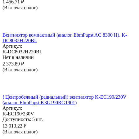
1 456.71
₽
(Включая налог)
Вентилятор компактный (аналог EbmPapst AC 8300 H), K-
DC8032H220BL
Артикул:
K-DC8032H220BL
Нет в наличии
2 373.89
₽
(Включая налог)
! Центробежный (радиальный) вентилятор K-EC190/230V
(аналог EbmPapst K3G190RG1901)
Артикул:
K-EC190/230V
Доступность:
5 шт.
13 013.22
₽
(Включая налог)