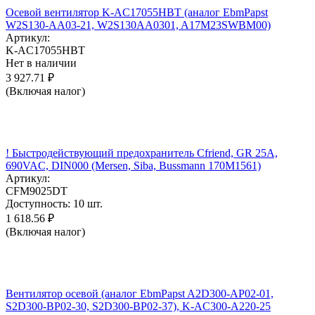
Осевой вентилятор K-AC17055HBT (аналог EbmPapst
W2S130-AA03-21, W2S130AA0301, A17M23SWBM00)
Артикул:
K-AC17055HBT
Нет в наличии
3 927.71
₽
(Включая налог)
! Быстродействующий предохранитель Cfriend, GR 25А,
690VAC, DIN000 (Mersen, Siba, Bussmann 170M1561)
Артикул:
CFM9025DT
Доступность:
10 шт.
1 618.56
₽
(Включая налог)
Вентилятор осевой (аналог EbmPapst A2D300-AP02-01,
S2D300-BP02-30, S2D300-BP02-37), K-AC300-A220-25