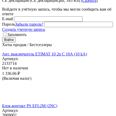
CE декларация (CE декларация.pdf, 185 Kb) [
Скачать
]
Войдите в учётную запись, чтобы мы могли сообщить вам об
ответе
E-mail
Пароль
Забыли пароль?
Создать учетную запись
Запомнить
Войти
Хиты продаж / Бестселлеры
Авт. выключатель ETIMAT 10 2p C 10А (10 kA)
Артикул:
2133714
Нет в наличии
1 336.66
₽
(Включая налог)
Блок-контакт PS EFI-2M (2NC)
Артикул:
2069002