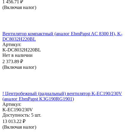
1 456.71
₽
(Включая налог)
Вентилятор компактный (аналог EbmPapst AC 8300 H), K-
DC8032H220BL
Артикул:
K-DC8032H220BL
Нет в наличии
2 373.89
₽
(Включая налог)
! Центробежный (радиальный) вентилятор K-EC190/230V
(аналог EbmPapst K3G190RG1901)
Артикул:
K-EC190/230V
Доступность:
5 шт.
13 013.22
₽
(Включая налог)