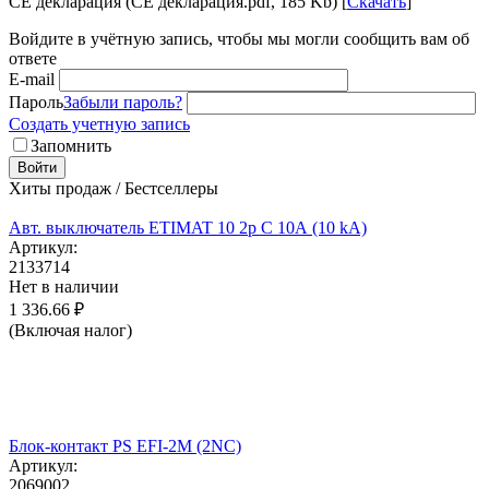
CE декларация (CE декларация.pdf, 185 Kb) [
Скачать
]
Войдите в учётную запись, чтобы мы могли сообщить вам об
ответе
E-mail
Пароль
Забыли пароль?
Создать учетную запись
Запомнить
Войти
Хиты продаж / Бестселлеры
Авт. выключатель ETIMAT 10 2p C 10А (10 kA)
Артикул:
2133714
Нет в наличии
1 336.66
₽
(Включая налог)
Блок-контакт PS EFI-2M (2NC)
Артикул:
2069002