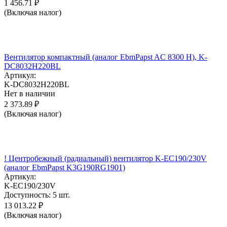
1 456.71
₽
(Включая налог)
Вентилятор компактный (аналог EbmPapst AC 8300 H), K-
DC8032H220BL
Артикул:
K-DC8032H220BL
Нет в наличии
2 373.89
₽
(Включая налог)
! Центробежный (радиальный) вентилятор K-EC190/230V
(аналог EbmPapst K3G190RG1901)
Артикул:
K-EC190/230V
Доступность:
5 шт.
13 013.22
₽
(Включая налог)