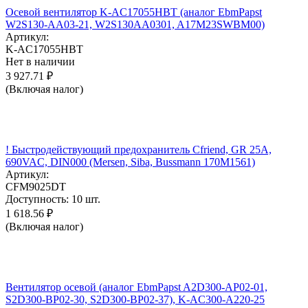
Осевой вентилятор K-AC17055HBT (аналог EbmPapst
W2S130-AA03-21, W2S130AA0301, A17M23SWBM00)
Артикул:
K-AC17055HBT
Нет в наличии
3 927.71
₽
(Включая налог)
! Быстродействующий предохранитель Cfriend, GR 25А,
690VAC, DIN000 (Mersen, Siba, Bussmann 170M1561)
Артикул:
CFM9025DT
Доступность:
10 шт.
1 618.56
₽
(Включая налог)
Вентилятор осевой (аналог EbmPapst A2D300-AP02-01,
S2D300-BP02-30, S2D300-BP02-37), K-AC300-A220-25