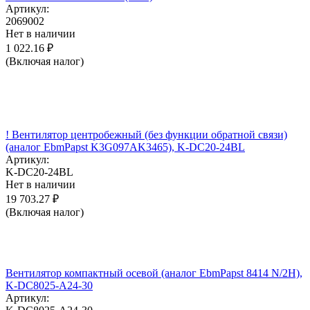
Артикул:
2069002
Нет в наличии
1 022.16
₽
(Включая налог)
! Вентилятор центробежный (без функции обратной связи)
(аналог EbmPapst K3G097AK3465), K-DC20-24BL
Артикул:
K-DC20-24BL
Нет в наличии
19 703.27
₽
(Включая налог)
Вентилятор компактный осевой (аналог EbmPapst 8414 N/2H),
K-DC8025-A24-30
Артикул: