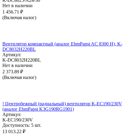
K-DC8025-A24-30
Нет в наличии
1 456.71
₽
(Включая налог)
Вентилятор компактный (аналог EbmPapst AC 8300 H), K-
DC8032H220BL
Артикул:
K-DC8032H220BL
Нет в наличии
2 373.89
₽
(Включая налог)
! Центробежный (радиальный) вентилятор K-EC190/230V
(аналог EbmPapst K3G190RG1901)
Артикул:
K-EC190/230V
Доступность:
5 шт.
13 013.22
₽