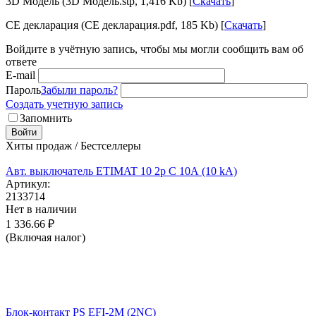
3D Модель (3D Модель.stp, 1,416 Kb) [
Скачать
]
CE декларация (CE декларация.pdf, 185 Kb) [
Скачать
]
Войдите в учётную запись, чтобы мы могли сообщить вам об
ответе
E-mail
Пароль
Забыли пароль?
Создать учетную запись
Запомнить
Войти
Хиты продаж / Бестселлеры
Авт. выключатель ETIMAT 10 2p C 10А (10 kA)
Артикул:
2133714
Нет в наличии
1 336.66
₽
(Включая налог)
Блок-контакт PS EFI-2M (2NC)