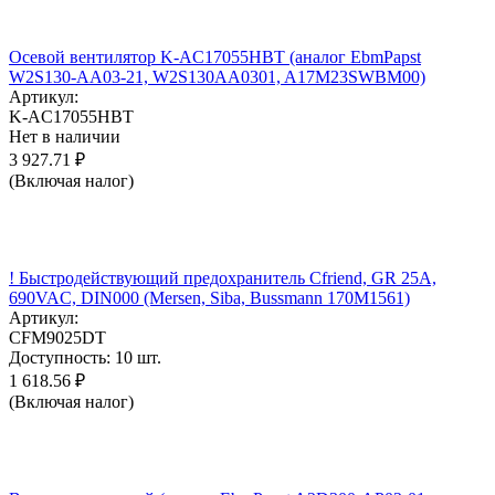
Осевой вентилятор K-AC17055HBT (аналог EbmPapst
W2S130-AA03-21, W2S130AA0301, A17M23SWBM00)
Артикул:
K-AC17055HBT
Нет в наличии
3 927.71
₽
(Включая налог)
! Быстродействующий предохранитель Cfriend, GR 25А,
690VAC, DIN000 (Mersen, Siba, Bussmann 170M1561)
Артикул:
CFM9025DT
Доступность:
10 шт.
1 618.56
₽
(Включая налог)