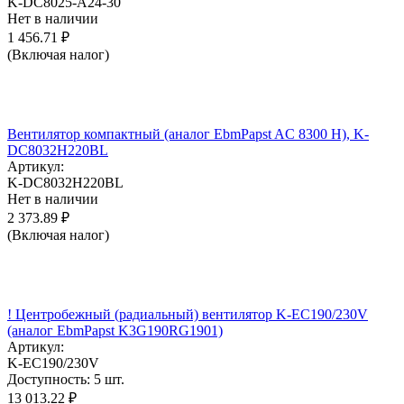
K-DC8025-A24-30
Нет в наличии
1 456.71
₽
(Включая налог)
Вентилятор компактный (аналог EbmPapst AC 8300 H), K-
DC8032H220BL
Артикул:
K-DC8032H220BL
Нет в наличии
2 373.89
₽
(Включая налог)
! Центробежный (радиальный) вентилятор K-EC190/230V
(аналог EbmPapst K3G190RG1901)
Артикул:
K-EC190/230V
Доступность:
5 шт.
13 013.22
₽