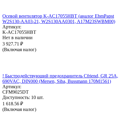
Осевой вентилятор K-AC17055HBT (аналог EbmPapst
W2S130-AA03-21, W2S130AA0301, A17M23SWBM00)
Артикул:
K-AC17055HBT
Нет в наличии
3 927.71
₽
(Включая налог)
! Быстродействующий предохранитель Cfriend, GR 25А,
690VAC, DIN000 (Mersen, Siba, Bussmann 170M1561)
Артикул:
CFM9025DT
Доступность:
10 шт.
1 618.56
₽
(Включая налог)