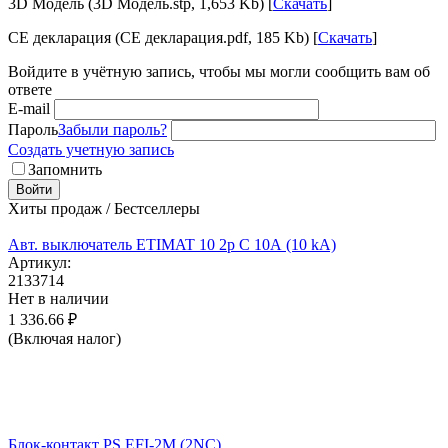
3D Модель (3D Модель.stp, 1,653 Kb) [
Скачать
]
CE декларация (CE декларация.pdf, 185 Kb) [
Скачать
]
Войдите в учётную запись, чтобы мы могли сообщить вам об
ответе
E-mail
Пароль
Забыли пароль?
Создать учетную запись
Запомнить
Войти
Хиты продаж / Бестселлеры
Авт. выключатель ETIMAT 10 2p C 10А (10 kA)
Артикул:
2133714
Нет в наличии
1 336.66
₽
(Включая налог)
Блок-контакт PS EFI-2M (2NC)