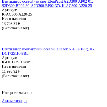
Вентилятор осевой (аналог EbmPapst A2D300-AP02-01,
S2D300-BP02-30, S2D300-BP02-37), K-AC300-A220-25
Артикул:
K-AC300-A220-25
Нет в наличии
13 703.81
₽
(Включая налог)
Вентилятор компактный осевой (аналог 6318/2HPR), K-
DC17251H48BL
Артикул:
K-DC17251H48BL
Нет в наличии
11 998.92
₽
(Включая налог)
Интернет магазин
Автоматизация