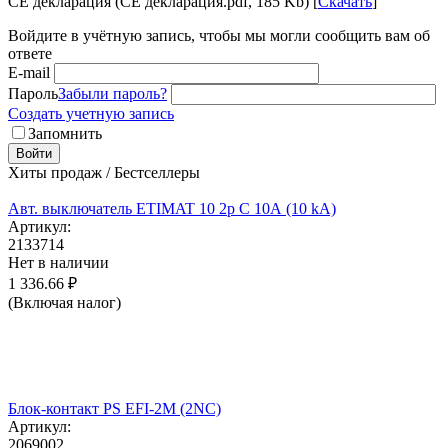
CE декларация (CE декларация.pdf, 185 Kb) [
Скачать
]
Войдите в учётную запись, чтобы мы могли сообщить вам об
ответе
E-mail
Пароль
Забыли пароль?
Создать учетную запись
Запомнить
Войти
Хиты продаж / Бестселлеры
Авт. выключатель ETIMAT 10 2p C 10А (10 kA)
Артикул:
2133714
Нет в наличии
1 336.66
₽
(Включая налог)
Блок-контакт PS EFI-2M (2NC)
Артикул:
2069002