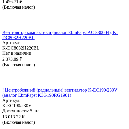
1 456.71
₽
(Включая налог)
Вентилятор компактный (аналог EbmPapst AC 8300 H), K-
DC8032H220BL
Артикул:
K-DC8032H220BL
Нет в наличии
2 373.89
₽
(Включая налог)
! Центробежный (радиальный) вентилятор K-EC190/230V
(аналог EbmPapst K3G190RG1901)
Артикул:
K-EC190/230V
Доступность:
5 шт.
13 013.22
₽
(Включая налог)