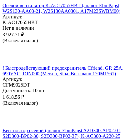
Осевой вентилятор K-AC17055HBT (аналог EbmPapst
W2S130-AA03-21, W2S130AA0301, A17M23SWBM00)
Артикул:
K-AC17055HBT
Нет в наличии
3 927.71
₽
(Включая налог)
! Быстродействующий предохранитель Cfriend, GR 25А,
690VAC, DIN000 (Mersen, Siba, Bussmann 170M1561)
Артикул:
CFM9025DT
Доступность:
10 шт.
1 618.56
₽
(Включая налог)
Вентилятор осевой (аналог EbmPapst A2D300-AP02-01,
S2D300-BP02-30, S2D300-BP02-37), K-AC300-A220-25