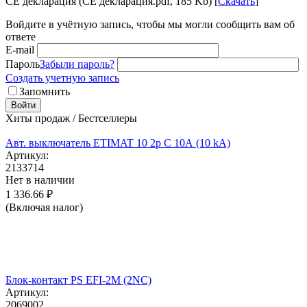
CE декларация (CE декларация.pdf, 185 Kb) [
Скачать
]
Войдите в учётную запись, чтобы мы могли сообщить вам об
ответе
E-mail
Пароль
Забыли пароль?
Создать учетную запись
Запомнить
Войти
Хиты продаж / Бестселлеры
Авт. выключатель ETIMAT 10 2p C 10А (10 kA)
Артикул:
2133714
Нет в наличии
1 336.66
₽
(Включая налог)
Блок-контакт PS EFI-2M (2NC)
Артикул:
2069002