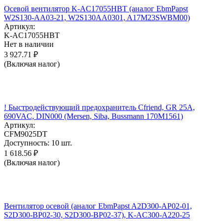
Осевой вентилятор K-AC17055HBT (аналог EbmPapst
W2S130-AA03-21, W2S130AA0301, A17M23SWBM00)
Артикул:
K-AC17055HBT
Нет в наличии
3 927.71
₽
(Включая налог)
! Быстродействующий предохранитель Cfriend, GR 25А,
690VAC, DIN000 (Mersen, Siba, Bussmann 170M1561)
Артикул:
CFM9025DT
Доступность:
10 шт.
1 618.56
₽
(Включая налог)
Вентилятор осевой (аналог EbmPapst A2D300-AP02-01,
S2D300-BP02-30, S2D300-BP02-37), K-AC300-A220-25