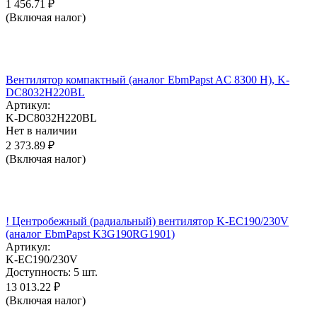
1 456.71
₽
(Включая налог)
Вентилятор компактный (аналог EbmPapst AC 8300 H), K-
DC8032H220BL
Артикул:
K-DC8032H220BL
Нет в наличии
2 373.89
₽
(Включая налог)
! Центробежный (радиальный) вентилятор K-EC190/230V
(аналог EbmPapst K3G190RG1901)
Артикул:
K-EC190/230V
Доступность:
5 шт.
13 013.22
₽
(Включая налог)