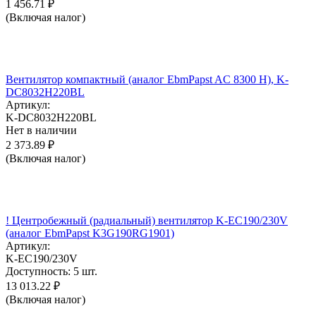
1 456.71
₽
(Включая налог)
Вентилятор компактный (аналог EbmPapst AC 8300 H), K-
DC8032H220BL
Артикул:
K-DC8032H220BL
Нет в наличии
2 373.89
₽
(Включая налог)
! Центробежный (радиальный) вентилятор K-EC190/230V
(аналог EbmPapst K3G190RG1901)
Артикул:
K-EC190/230V
Доступность:
5 шт.
13 013.22
₽
(Включая налог)