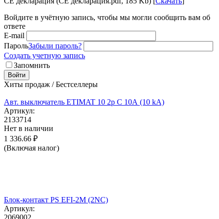
CE декларация (CE декларация.pdf, 185 Kb) [
Скачать
]
Войдите в учётную запись, чтобы мы могли сообщить вам об
ответе
E-mail
Пароль
Забыли пароль?
Создать учетную запись
Запомнить
Войти
Хиты продаж / Бестселлеры
Авт. выключатель ETIMAT 10 2p C 10А (10 kA)
Артикул:
2133714
Нет в наличии
1 336.66
₽
(Включая налог)
Блок-контакт PS EFI-2M (2NC)
Артикул:
2069002