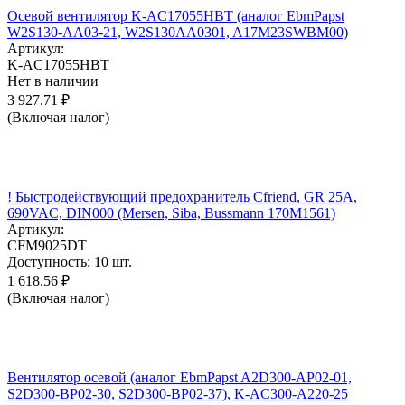
Осевой вентилятор K-AC17055HBT (аналог EbmPapst
W2S130-AA03-21, W2S130AA0301, A17M23SWBM00)
Артикул:
K-AC17055HBT
Нет в наличии
3 927.71
₽
(Включая налог)
! Быстродействующий предохранитель Cfriend, GR 25А,
690VAC, DIN000 (Mersen, Siba, Bussmann 170M1561)
Артикул:
CFM9025DT
Доступность:
10 шт.
1 618.56
₽
(Включая налог)
Вентилятор осевой (аналог EbmPapst A2D300-AP02-01,
S2D300-BP02-30, S2D300-BP02-37), K-AC300-A220-25