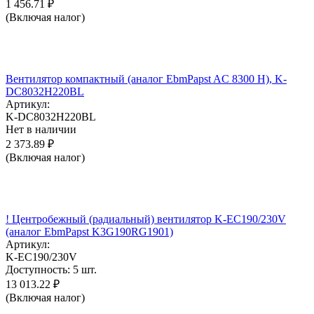
1 456.71
₽
(Включая налог)
Вентилятор компактный (аналог EbmPapst AC 8300 H), K-
DC8032H220BL
Артикул:
K-DC8032H220BL
Нет в наличии
2 373.89
₽
(Включая налог)
! Центробежный (радиальный) вентилятор K-EC190/230V
(аналог EbmPapst K3G190RG1901)
Артикул:
K-EC190/230V
Доступность:
5 шт.
13 013.22
₽
(Включая налог)