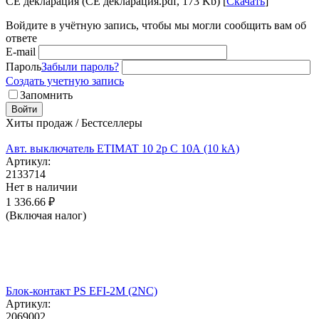
CE декларация (CE декларация.pdf, 173 Kb) [
Скачать
]
Войдите в учётную запись, чтобы мы могли сообщить вам об
ответе
E-mail
Пароль
Забыли пароль?
Создать учетную запись
Запомнить
Войти
Хиты продаж / Бестселлеры
Авт. выключатель ETIMAT 10 2p C 10А (10 kA)
Артикул:
2133714
Нет в наличии
1 336.66
₽
(Включая налог)
Блок-контакт PS EFI-2M (2NC)
Артикул:
2069002