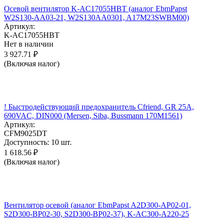
Осевой вентилятор K-AC17055HBT (аналог EbmPapst
W2S130-AA03-21, W2S130AA0301, A17M23SWBM00)
Артикул:
K-AC17055HBT
Нет в наличии
3 927.71
₽
(Включая налог)
! Быстродействующий предохранитель Cfriend, GR 25А,
690VAC, DIN000 (Mersen, Siba, Bussmann 170M1561)
Артикул:
CFM9025DT
Доступность:
10 шт.
1 618.56
₽
(Включая налог)
Вентилятор осевой (аналог EbmPapst A2D300-AP02-01,
S2D300-BP02-30, S2D300-BP02-37), K-AC300-A220-25