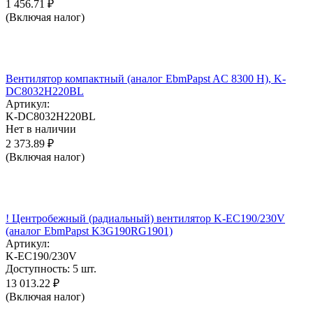
1 456.71
₽
(Включая налог)
Вентилятор компактный (аналог EbmPapst AC 8300 H), K-
DC8032H220BL
Артикул:
K-DC8032H220BL
Нет в наличии
2 373.89
₽
(Включая налог)
! Центробежный (радиальный) вентилятор K-EC190/230V
(аналог EbmPapst K3G190RG1901)
Артикул:
K-EC190/230V
Доступность:
5 шт.
13 013.22
₽
(Включая налог)