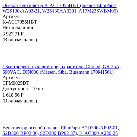
Осевой вентилятор K-AC17055HBT (аналог EbmPapst
W2S130-AA03-21, W2S130AA0301, A17M23SWBM00)
Артикул:
K-AC17055HBT
Нет в наличии
3 927.71
₽
(Включая налог)
! Быстродействующий предохранитель Cfriend, GR 25А,
690VAC, DIN000 (Mersen, Siba, Bussmann 170M1561)
Артикул:
CFM9025DT
Доступность:
10 шт.
1 618.56
₽
(Включая налог)
Вентилятор осевой (аналог EbmPapst A2D300-AP02-01,
S2D300-BP02-30, S2D300-BP02-37), K-AC300-A220-25