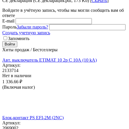
CE декларация (CE декларация.pdf, 173 Kb) [
Скачать
]
Войдите в учётную запись, чтобы мы могли сообщить вам об
ответе
E-mail
Пароль
Забыли пароль?
Создать учетную запись
Запомнить
Войти
Хиты продаж / Бестселлеры
Авт. выключатель ETIMAT 10 2p C 10А (10 kA)
Артикул:
2133714
Нет в наличии
1 336.66
₽
(Включая налог)
Блок-контакт PS EFI-2M (2NC)
Артикул:
2069002