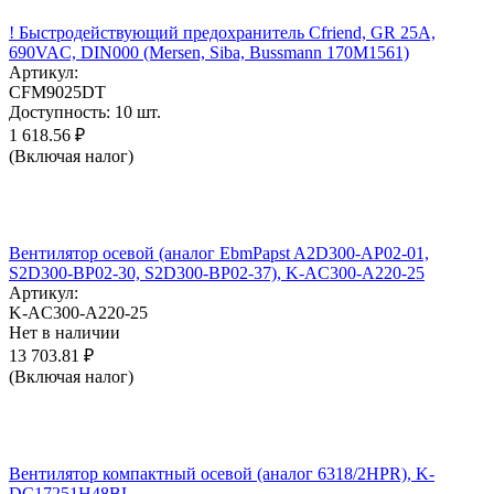
! Быстродействующий предохранитель Cfriend, GR 25А,
690VAC, DIN000 (Mersen, Siba, Bussmann 170M1561)
Артикул:
CFM9025DT
Доступность:
10 шт.
1 618.56
₽
(Включая налог)
Вентилятор осевой (аналог EbmPapst A2D300-AP02-01,
S2D300-BP02-30, S2D300-BP02-37), K-AC300-A220-25
Артикул:
K-AC300-A220-25
Нет в наличии
13 703.81
₽
(Включая налог)
Вентилятор компактный осевой (аналог 6318/2HPR), K-
DC17251H48BL