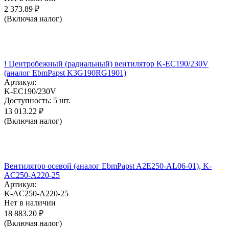
2 373.89
₽
(Включая налог)
! Центробежный (радиальный) вентилятор K-EC190/230V
(аналог EbmPapst K3G190RG1901)
Артикул:
K-EC190/230V
Доступность:
5 шт.
13 013.22
₽
(Включая налог)
Вентилятор осевой (аналог EbmPapst A2E250-AL06-01), K-
AC250-A220-25
Артикул:
K-AC250-A220-25
Нет в наличии
18 883.20
₽
(Включая налог)