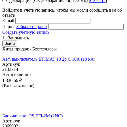
CE декларация (CE декларация.pdf, 173 Kb) [
Скачать
]
Войдите в учётную запись, чтобы мы могли сообщить вам об
ответе
E-mail
Пароль
Забыли пароль?
Создать учетную запись
Запомнить
Войти
Хиты продаж / Бестселлеры
Авт. выключатель ETIMAT 10 2p C 10А (10 kA)
Артикул:
2133714
Нет в наличии
1 336.66
₽
(Включая налог)
Блок-контакт PS EFI-2M (2NC)
Артикул:
2069002