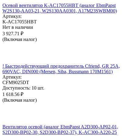
Осевой вентилятор K-AC17055HBT (аналог EbmPapst
W2S130-AA03-21, W2S130AA0301, A17M23SWBM00)
Артикул:
K-AC17055HBT
Нет в наличии
3 927.71
₽
(Включая налог)
! Быстродействующий предохранитель Cfriend, GR 25А,
690VAC, DIN000 (Mersen, Siba, Bussmann 170M1561)
Артикул:
CFM9025DT
Доступность:
10 шт.
1 618.56
₽
(Включая налог)
Вентилятор осевой (аналог EbmPapst A2D300-AP02-01,
S2D300-BP02-30, S2D300-BP02-37), K-AC300-A220-25