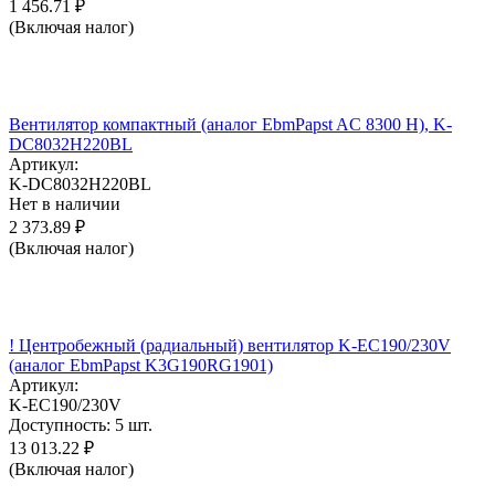
1 456.71
₽
(Включая налог)
Вентилятор компактный (аналог EbmPapst AC 8300 H), K-
DC8032H220BL
Артикул:
K-DC8032H220BL
Нет в наличии
2 373.89
₽
(Включая налог)
! Центробежный (радиальный) вентилятор K-EC190/230V
(аналог EbmPapst K3G190RG1901)
Артикул:
K-EC190/230V
Доступность:
5 шт.
13 013.22
₽
(Включая налог)