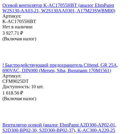
Осевой вентилятор K-AC17055HBT (аналог EbmPapst
W2S130-AA03-21, W2S130AA0301, A17M23SWBM00)
Артикул:
K-AC17055HBT
Нет в наличии
3 927.71
₽
(Включая налог)
! Быстродействующий предохранитель Cfriend, GR 25А,
690VAC, DIN000 (Mersen, Siba, Bussmann 170M1561)
Артикул:
CFM9025DT
Доступность:
10 шт.
1 618.56
₽
(Включая налог)
Вентилятор осевой (аналог EbmPapst A2D300-AP02-01,
S2D300-BP02-30, S2D300-BP02-37), K-AC300-A220-25