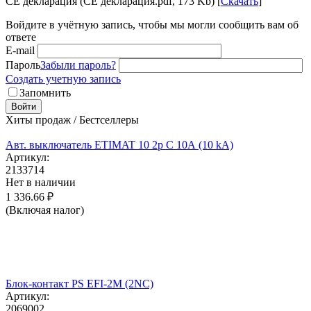
CE декларация (CE декларация.pdf, 173 Kb) [
Скачать
]
Войдите в учётную запись, чтобы мы могли сообщить вам об
ответе
E-mail
Пароль
Забыли пароль?
Создать учетную запись
Запомнить
Войти
Хиты продаж / Бестселлеры
Авт. выключатель ETIMAT 10 2p C 10А (10 kA)
Артикул:
2133714
Нет в наличии
1 336.66
₽
(Включая налог)
Блок-контакт PS EFI-2M (2NC)
Артикул:
2069002