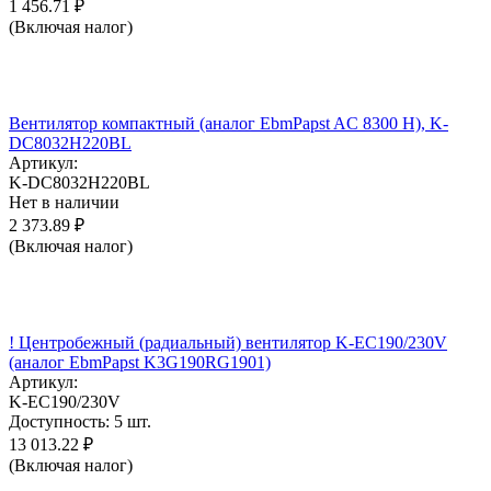
1 456.71
₽
(Включая налог)
Вентилятор компактный (аналог EbmPapst AC 8300 H), K-
DC8032H220BL
Артикул:
K-DC8032H220BL
Нет в наличии
2 373.89
₽
(Включая налог)
! Центробежный (радиальный) вентилятор K-EC190/230V
(аналог EbmPapst K3G190RG1901)
Артикул:
K-EC190/230V
Доступность:
5 шт.
13 013.22
₽
(Включая налог)