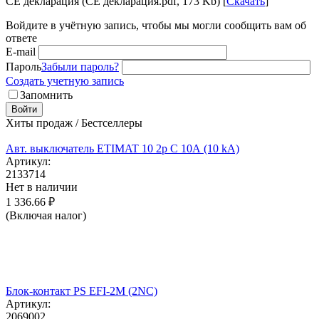
CE декларация (CE декларация.pdf, 173 Kb) [
Скачать
]
Войдите в учётную запись, чтобы мы могли сообщить вам об
ответе
E-mail
Пароль
Забыли пароль?
Создать учетную запись
Запомнить
Войти
Хиты продаж / Бестселлеры
Авт. выключатель ETIMAT 10 2p C 10А (10 kA)
Артикул:
2133714
Нет в наличии
1 336.66
₽
(Включая налог)
Блок-контакт PS EFI-2M (2NC)
Артикул:
2069002