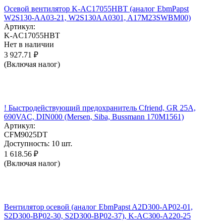
Осевой вентилятор K-AC17055HBT (аналог EbmPapst
W2S130-AA03-21, W2S130AA0301, A17M23SWBM00)
Артикул:
K-AC17055HBT
Нет в наличии
3 927.71
₽
(Включая налог)
! Быстродействующий предохранитель Cfriend, GR 25А,
690VAC, DIN000 (Mersen, Siba, Bussmann 170M1561)
Артикул:
CFM9025DT
Доступность:
10 шт.
1 618.56
₽
(Включая налог)
Вентилятор осевой (аналог EbmPapst A2D300-AP02-01,
S2D300-BP02-30, S2D300-BP02-37), K-AC300-A220-25