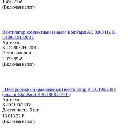
1 456.71
₽
(Включая налог)
Вентилятор компактный (аналог EbmPapst AC 8300 H), K-
DC8032H220BL
Артикул:
K-DC8032H220BL
Нет в наличии
2 373.89
₽
(Включая налог)
! Центробежный (радиальный) вентилятор K-EC190/230V
(аналог EbmPapst K3G190RG1901)
Артикул:
K-EC190/230V
Доступность:
5 шт.
13 013.22
₽
(Включая налог)