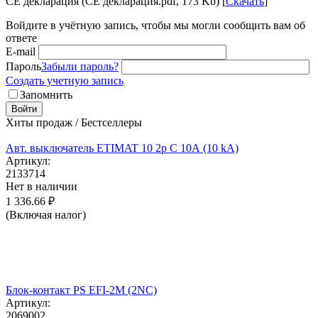
CE декларация (CE декларация.pdf, 173 Kb) [
Скачать
]
Войдите в учётную запись, чтобы мы могли сообщить вам об
ответе
E-mail
Пароль
Забыли пароль?
Создать учетную запись
Запомнить
Войти
Хиты продаж / Бестселлеры
Авт. выключатель ETIMAT 10 2p C 10А (10 kA)
Артикул:
2133714
Нет в наличии
1 336.66
₽
(Включая налог)
Блок-контакт PS EFI-2M (2NC)
Артикул:
2069002