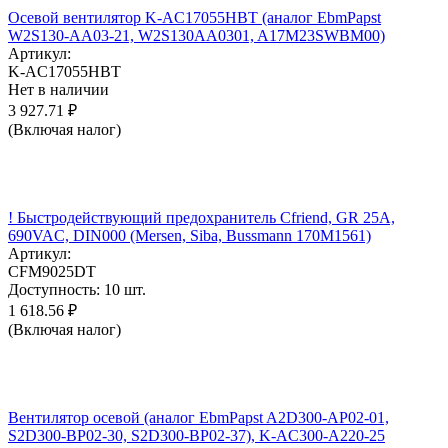
Осевой вентилятор K-AC17055HBT (аналог EbmPapst
W2S130-AA03-21, W2S130AA0301, A17M23SWBM00)
Артикул:
K-AC17055HBT
Нет в наличии
3 927.71
₽
(Включая налог)
! Быстродействующий предохранитель Cfriend, GR 25А,
690VAC, DIN000 (Mersen, Siba, Bussmann 170M1561)
Артикул:
CFM9025DT
Доступность:
10 шт.
1 618.56
₽
(Включая налог)
Вентилятор осевой (аналог EbmPapst A2D300-AP02-01,
S2D300-BP02-30, S2D300-BP02-37), K-AC300-A220-25