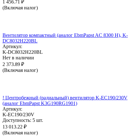
1 456.71
₽
(Включая налог)
Вентилятор компактный (аналог EbmPapst AC 8300 H), K-
DC8032H220BL
Артикул:
K-DC8032H220BL
Нет в наличии
2 373.89
₽
(Включая налог)
! Центробежный (радиальный) вентилятор K-EC190/230V
(аналог EbmPapst K3G190RG1901)
Артикул:
K-EC190/230V
Доступность:
5 шт.
13 013.22
₽
(Включая налог)