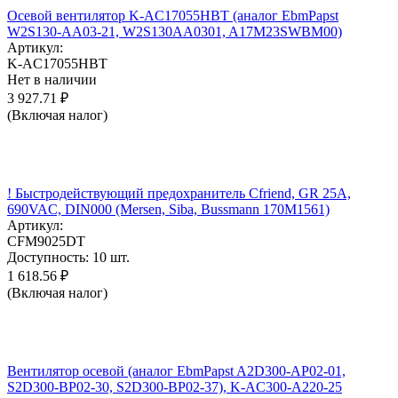
Осевой вентилятор K-AC17055HBT (аналог EbmPapst
W2S130-AA03-21, W2S130AA0301, A17M23SWBM00)
Артикул:
K-AC17055HBT
Нет в наличии
3 927.71
₽
(Включая налог)
! Быстродействующий предохранитель Cfriend, GR 25А,
690VAC, DIN000 (Mersen, Siba, Bussmann 170M1561)
Артикул:
CFM9025DT
Доступность:
10 шт.
1 618.56
₽
(Включая налог)
Вентилятор осевой (аналог EbmPapst A2D300-AP02-01,
S2D300-BP02-30, S2D300-BP02-37), K-AC300-A220-25