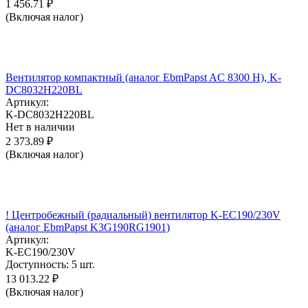
1 456.71
₽
(Включая налог)
Вентилятор компактный (аналог EbmPapst AC 8300 H), K-
DC8032H220BL
Артикул:
K-DC8032H220BL
Нет в наличии
2 373.89
₽
(Включая налог)
! Центробежный (радиальный) вентилятор K-EC190/230V
(аналог EbmPapst K3G190RG1901)
Артикул:
K-EC190/230V
Доступность:
5 шт.
13 013.22
₽
(Включая налог)