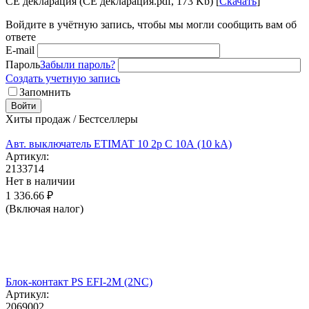
CE декларация (CE декларация.pdf, 173 Kb) [
Скачать
]
Войдите в учётную запись, чтобы мы могли сообщить вам об
ответе
E-mail
Пароль
Забыли пароль?
Создать учетную запись
Запомнить
Войти
Хиты продаж / Бестселлеры
Авт. выключатель ETIMAT 10 2p C 10А (10 kA)
Артикул:
2133714
Нет в наличии
1 336.66
₽
(Включая налог)
Блок-контакт PS EFI-2M (2NC)
Артикул:
2069002