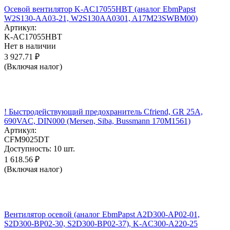
Осевой вентилятор K-AC17055HBT (аналог EbmPapst
W2S130-AA03-21, W2S130AA0301, A17M23SWBM00)
Артикул:
K-AC17055HBT
Нет в наличии
3 927.71
₽
(Включая налог)
! Быстродействующий предохранитель Cfriend, GR 25А,
690VAC, DIN000 (Mersen, Siba, Bussmann 170M1561)
Артикул:
CFM9025DT
Доступность:
10 шт.
1 618.56
₽
(Включая налог)
Вентилятор осевой (аналог EbmPapst A2D300-AP02-01,
S2D300-BP02-30, S2D300-BP02-37), K-AC300-A220-25