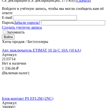
CE декларация (CE декларация.pdf, 173 Kb) [
Скачать
]
Войдите в учётную запись, чтобы мы могли сообщить вам об
ответе
E-mail
Пароль
Забыли пароль?
Создать учетную запись
Запомнить
Войти
Хиты продаж / Бестселлеры
Авт. выключатель ETIMAT 10 2p C 10А (10 kA)
Артикул:
2133714
Нет в наличии
1 336.66
₽
(Включая налог)
Блок-контакт PS EFI-2M (2NC)
Артикул:
2069002