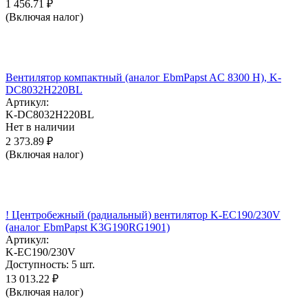
1 456.71
₽
(Включая налог)
Вентилятор компактный (аналог EbmPapst AC 8300 H), K-
DC8032H220BL
Артикул:
K-DC8032H220BL
Нет в наличии
2 373.89
₽
(Включая налог)
! Центробежный (радиальный) вентилятор K-EC190/230V
(аналог EbmPapst K3G190RG1901)
Артикул:
K-EC190/230V
Доступность:
5 шт.
13 013.22
₽
(Включая налог)