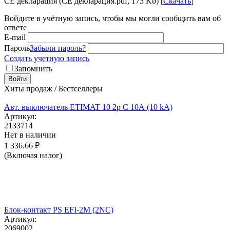
CE декларация (CE декларация.pdf, 173 Kb) [
Скачать
]
Войдите в учётную запись, чтобы мы могли сообщить вам об
ответе
E-mail
Пароль
Забыли пароль?
Создать учетную запись
Запомнить
Войти
Хиты продаж / Бестселлеры
Авт. выключатель ETIMAT 10 2p C 10А (10 kA)
Артикул:
2133714
Нет в наличии
1 336.66
₽
(Включая налог)
Блок-контакт PS EFI-2M (2NC)
Артикул:
2069002