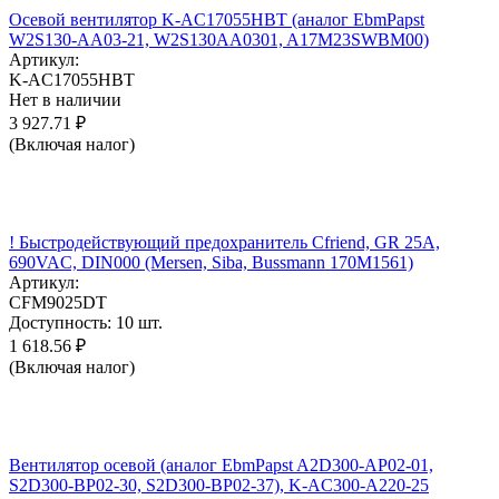
Осевой вентилятор K-AC17055HBT (аналог EbmPapst
W2S130-AA03-21, W2S130AA0301, A17M23SWBM00)
Артикул:
K-AC17055HBT
Нет в наличии
3 927.71
₽
(Включая налог)
! Быстродействующий предохранитель Cfriend, GR 25А,
690VAC, DIN000 (Mersen, Siba, Bussmann 170M1561)
Артикул:
CFM9025DT
Доступность:
10 шт.
1 618.56
₽
(Включая налог)
Вентилятор осевой (аналог EbmPapst A2D300-AP02-01,
S2D300-BP02-30, S2D300-BP02-37), K-AC300-A220-25