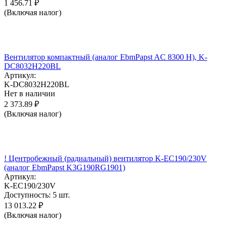
1 456.71
₽
(Включая налог)
Вентилятор компактный (аналог EbmPapst AC 8300 H), K-
DC8032H220BL
Артикул:
K-DC8032H220BL
Нет в наличии
2 373.89
₽
(Включая налог)
! Центробежный (радиальный) вентилятор K-EC190/230V
(аналог EbmPapst K3G190RG1901)
Артикул:
K-EC190/230V
Доступность:
5 шт.
13 013.22
₽
(Включая налог)