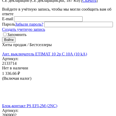
CE декларация (CE декларация.pdf, 187 Kb) [
Скачать
]
Войдите в учётную запись, чтобы мы могли сообщить вам об
ответе
E-mail
Пароль
Забыли пароль?
Создать учетную запись
Запомнить
Войти
Хиты продаж / Бестселлеры
Авт. выключатель ETIMAT 10 2p C 10А (10 kA)
Артикул:
2133714
Нет в наличии
1 336.66
₽
(Включая налог)
Блок-контакт PS EFI-2M (2NC)
Артикул:
2069002