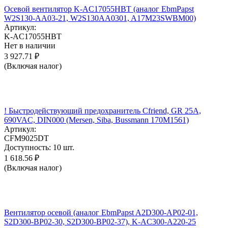
Осевой вентилятор K-AC17055HBT (аналог EbmPapst
W2S130-AA03-21, W2S130AA0301, A17M23SWBM00)
Артикул:
K-AC17055HBT
Нет в наличии
3 927.71
₽
(Включая налог)
! Быстродействующий предохранитель Cfriend, GR 25А,
690VAC, DIN000 (Mersen, Siba, Bussmann 170M1561)
Артикул:
CFM9025DT
Доступность:
10 шт.
1 618.56
₽
(Включая налог)
Вентилятор осевой (аналог EbmPapst A2D300-AP02-01,
S2D300-BP02-30, S2D300-BP02-37), K-AC300-A220-25