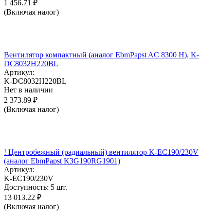
1 456.71
₽
(Включая налог)
Вентилятор компактный (аналог EbmPapst AC 8300 H), K-
DC8032H220BL
Артикул:
K-DC8032H220BL
Нет в наличии
2 373.89
₽
(Включая налог)
! Центробежный (радиальный) вентилятор K-EC190/230V
(аналог EbmPapst K3G190RG1901)
Артикул:
K-EC190/230V
Доступность:
5 шт.
13 013.22
₽
(Включая налог)