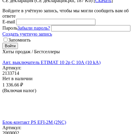
CE декларация (CE декларация.pdf, 187 Kb) [
Скачать
]
Войдите в учётную запись, чтобы мы могли сообщить вам об
ответе
E-mail
Пароль
Забыли пароль?
Создать учетную запись
Запомнить
Войти
Хиты продаж / Бестселлеры
Авт. выключатель ETIMAT 10 2p C 10А (10 kA)
Артикул:
2133714
Нет в наличии
1 336.66
₽
(Включая налог)
Блок-контакт PS EFI-2M (2NC)
Артикул:
2069002