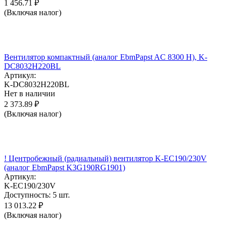
1 456.71
₽
(Включая налог)
Вентилятор компактный (аналог EbmPapst AC 8300 H), K-
DC8032H220BL
Артикул:
K-DC8032H220BL
Нет в наличии
2 373.89
₽
(Включая налог)
! Центробежный (радиальный) вентилятор K-EC190/230V
(аналог EbmPapst K3G190RG1901)
Артикул:
K-EC190/230V
Доступность:
5 шт.
13 013.22
₽
(Включая налог)