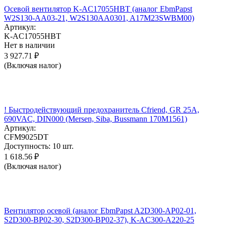
Осевой вентилятор K-AC17055HBT (аналог EbmPapst
W2S130-AA03-21, W2S130AA0301, A17M23SWBM00)
Артикул:
K-AC17055HBT
Нет в наличии
3 927.71
₽
(Включая налог)
! Быстродействующий предохранитель Cfriend, GR 25А,
690VAC, DIN000 (Mersen, Siba, Bussmann 170M1561)
Артикул:
CFM9025DT
Доступность:
10 шт.
1 618.56
₽
(Включая налог)
Вентилятор осевой (аналог EbmPapst A2D300-AP02-01,
S2D300-BP02-30, S2D300-BP02-37), K-AC300-A220-25