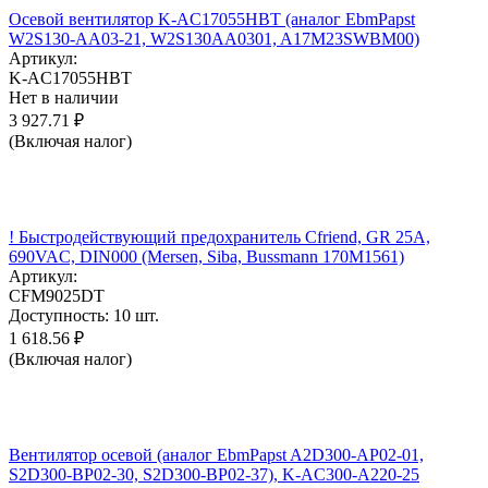
Осевой вентилятор K-AC17055HBT (аналог EbmPapst
W2S130-AA03-21, W2S130AA0301, A17M23SWBM00)
Артикул:
K-AC17055HBT
Нет в наличии
3 927.71
₽
(Включая налог)
! Быстродействующий предохранитель Cfriend, GR 25А,
690VAC, DIN000 (Mersen, Siba, Bussmann 170M1561)
Артикул:
CFM9025DT
Доступность:
10 шт.
1 618.56
₽
(Включая налог)
Вентилятор осевой (аналог EbmPapst A2D300-AP02-01,
S2D300-BP02-30, S2D300-BP02-37), K-AC300-A220-25