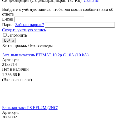
CE декларация (CE декларация.pdf, 187 Kb) [
Скачать
]
Войдите в учётную запись, чтобы мы могли сообщить вам об
ответе
E-mail
Пароль
Забыли пароль?
Создать учетную запись
Запомнить
Войти
Хиты продаж / Бестселлеры
Авт. выключатель ETIMAT 10 2p C 10А (10 kA)
Артикул:
2133714
Нет в наличии
1 336.66
₽
(Включая налог)
Блок-контакт PS EFI-2M (2NC)
Артикул:
2069002