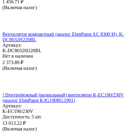
1 456.71
₽
(Включая налог)
Вентилятор компактный (аналог EbmPapst AC 8300 H), K-
DC8032H220BL
Артикул:
K-DC8032H220BL
Нет в наличии
2 373.89
₽
(Включая налог)
! Центробежный (радиальный) вентилятор K-EC190/230V
(аналог EbmPapst K3G190RG1901)
Артикул:
K-EC190/230V
Доступность:
5 шт.
13 013.22
₽
(Включая налог)