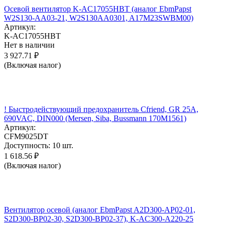
Осевой вентилятор K-AC17055HBT (аналог EbmPapst
W2S130-AA03-21, W2S130AA0301, A17M23SWBM00)
Артикул:
K-AC17055HBT
Нет в наличии
3 927.71
₽
(Включая налог)
! Быстродействующий предохранитель Cfriend, GR 25А,
690VAC, DIN000 (Mersen, Siba, Bussmann 170M1561)
Артикул:
CFM9025DT
Доступность:
10 шт.
1 618.56
₽
(Включая налог)
Вентилятор осевой (аналог EbmPapst A2D300-AP02-01,
S2D300-BP02-30, S2D300-BP02-37), K-AC300-A220-25