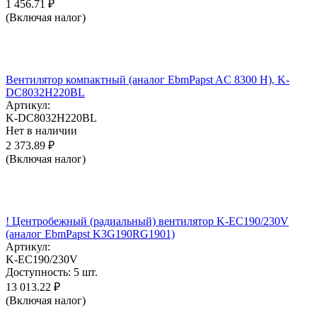
1 456.71
₽
(Включая налог)
Вентилятор компактный (аналог EbmPapst AC 8300 H), K-
DC8032H220BL
Артикул:
K-DC8032H220BL
Нет в наличии
2 373.89
₽
(Включая налог)
! Центробежный (радиальный) вентилятор K-EC190/230V
(аналог EbmPapst K3G190RG1901)
Артикул:
K-EC190/230V
Доступность:
5 шт.
13 013.22
₽
(Включая налог)