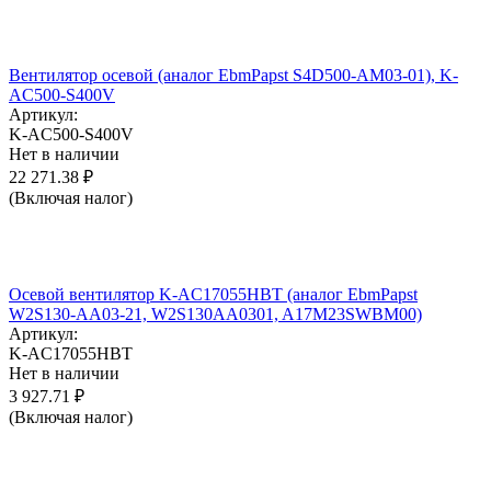
Вентилятор осевой (аналог EbmPapst S4D500-AM03-01), K-
AC500-S400V
Артикул:
K-AC500-S400V
Нет в наличии
22 271.38
₽
(Включая налог)
Осевой вентилятор K-AC17055HBT (аналог EbmPapst
W2S130-AA03-21, W2S130AA0301, A17M23SWBM00)
Артикул:
K-AC17055HBT
Нет в наличии
3 927.71
₽
(Включая налог)