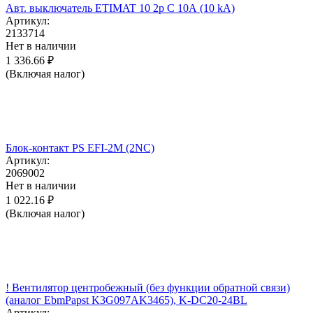
Авт. выключатель ETIMAT 10 2p C 10А (10 kA)
Артикул:
2133714
Нет в наличии
1 336.66
₽
(Включая налог)
Блок-контакт PS EFI-2M (2NC)
Артикул:
2069002
Нет в наличии
1 022.16
₽
(Включая налог)
! Вентилятор центробежный (без функции обратной связи)
(аналог EbmPapst K3G097AK3465), K-DC20-24BL
Артикул: