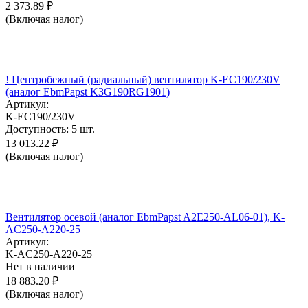
2 373.89
₽
(Включая налог)
! Центробежный (радиальный) вентилятор K-EC190/230V
(аналог EbmPapst K3G190RG1901)
Артикул:
K-EC190/230V
Доступность:
5 шт.
13 013.22
₽
(Включая налог)
Вентилятор осевой (аналог EbmPapst A2E250-AL06-01), K-
AC250-A220-25
Артикул:
K-AC250-A220-25
Нет в наличии
18 883.20
₽
(Включая налог)