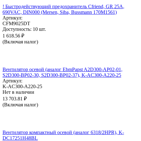
! Быстродействующий предохранитель Cfriend, GR 25А,
690VAC, DIN000 (Mersen, Siba, Bussmann 170M1561)
Артикул:
CFM9025DT
Доступность:
10 шт.
1 618.56
₽
(Включая налог)
Вентилятор осевой (аналог EbmPapst A2D300-AP02-01,
S2D300-BP02-30, S2D300-BP02-37), K-AC300-A220-25
Артикул:
K-AC300-A220-25
Нет в наличии
13 703.81
₽
(Включая налог)
Вентилятор компактный осевой (аналог 6318/2HPR), K-
DC17251H48BL