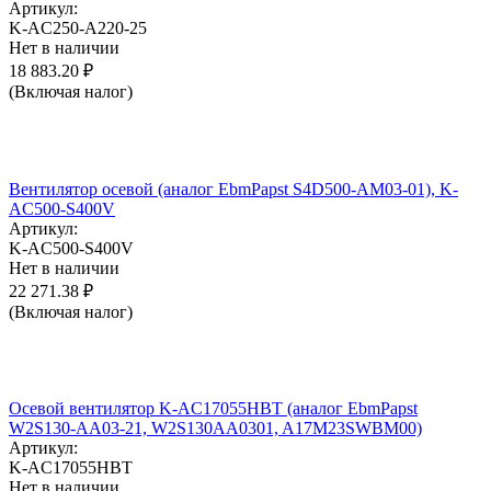
Артикул:
K-AC250-A220-25
Нет в наличии
18 883.20
₽
(Включая налог)
Вентилятор осевой (аналог EbmPapst S4D500-AM03-01), K-
AC500-S400V
Артикул:
K-AC500-S400V
Нет в наличии
22 271.38
₽
(Включая налог)
Осевой вентилятор K-AC17055HBT (аналог EbmPapst
W2S130-AA03-21, W2S130AA0301, A17M23SWBM00)
Артикул:
K-AC17055HBT
Нет в наличии