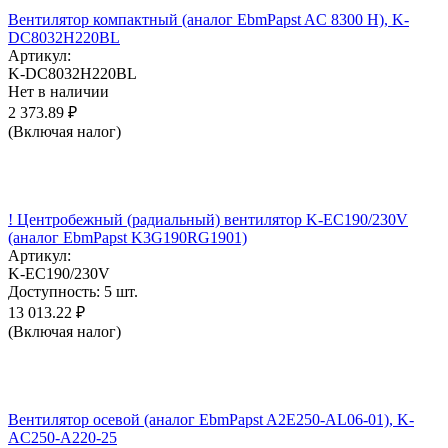
Вентилятор компактный (аналог EbmPapst AC 8300 H), K-
DC8032H220BL
Артикул:
K-DC8032H220BL
Нет в наличии
2 373.89
₽
(Включая налог)
! Центробежный (радиальный) вентилятор K-EC190/230V
(аналог EbmPapst K3G190RG1901)
Артикул:
K-EC190/230V
Доступность:
5 шт.
13 013.22
₽
(Включая налог)
Вентилятор осевой (аналог EbmPapst A2E250-AL06-01), K-
AC250-A220-25