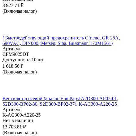
3 927.71
₽
(Включая налог)
! Быстродействующий предохранитель Cfriend, GR 25А,
690VAC, DIN000 (Mersen, Siba, Bussmann 170M1561)
Артикул:
CFM9025DT
Доступность:
10 шт.
1 618.56
₽
(Включая налог)
Вентилятор осевой (аналог EbmPapst A2D300-AP02-01,
S2D300-BP02-30, S2D300-BP02-37), K-AC300-A220-25
Артикул:
K-AC300-A220-25
Нет в наличии
13 703.81
₽
(Включая налог)