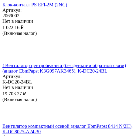
Блок-контакт PS EFI-2M (2NC)
Артикул:
2069002
Нет в наличии
1 022.16
₽
(Включая налог)
! Вентилятор центробежный (без функции обратной связи)
(аналог EbmPapst K3G097AK3465), K-DC20-24BL
Артикул:
K-DC20-24BL
Нет в наличии
19 703.27
₽
(Включая налог)
Вентилятор компактный осевой (аналог EbmPapst 8414 N/2H),
K-DC8025-A24-30