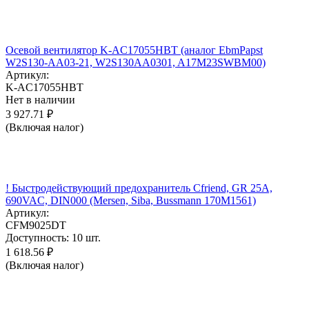
Осевой вентилятор K-AC17055HBT (аналог EbmPapst
W2S130-AA03-21, W2S130AA0301, A17M23SWBM00)
Артикул:
K-AC17055HBT
Нет в наличии
3 927.71
₽
(Включая налог)
! Быстродействующий предохранитель Cfriend, GR 25А,
690VAC, DIN000 (Mersen, Siba, Bussmann 170M1561)
Артикул:
CFM9025DT
Доступность:
10 шт.
1 618.56
₽
(Включая налог)