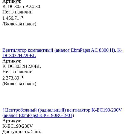
Артикул:
K-DC8025-A24-30
Нет в наличии
1 456.71
₽
(Включая налог)
Вентилятор компактный (аналог EbmPapst AC 8300 H), K-
DC8032H220BL
Артикул:
K-DC8032H220BL
Нет в наличии
2 373.89
₽
(Включая налог)
! Центробежный (радиальный) вентилятор K-EC190/230V
(аналог EbmPapst K3G190RG1901)
Артикул:
K-EC190/230V
Доступность:
5 шт.