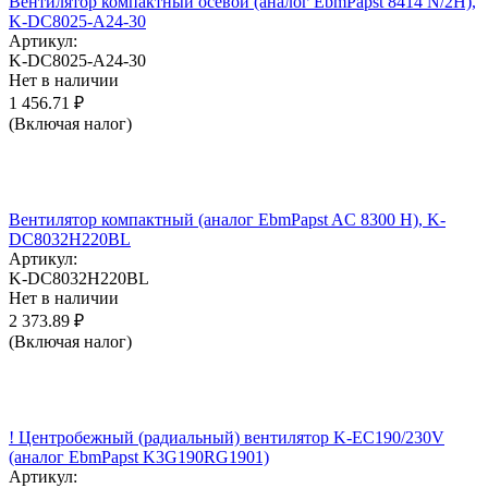
Вентилятор компактный осевой (аналог EbmPapst 8414 N/2H),
K-DC8025-A24-30
Артикул:
K-DC8025-A24-30
Нет в наличии
1 456.71
₽
(Включая налог)
Вентилятор компактный (аналог EbmPapst AC 8300 H), K-
DC8032H220BL
Артикул:
K-DC8032H220BL
Нет в наличии
2 373.89
₽
(Включая налог)
! Центробежный (радиальный) вентилятор K-EC190/230V
(аналог EbmPapst K3G190RG1901)
Артикул: