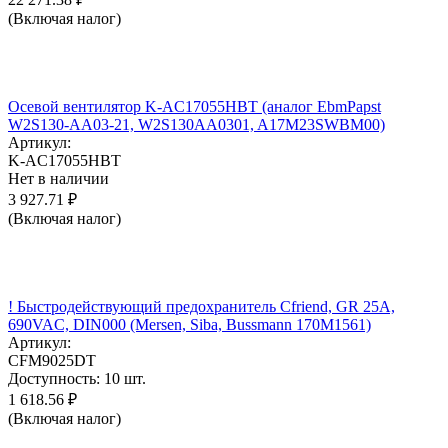
(Включая налог)
Осевой вентилятор K-AC17055HBT (аналог EbmPapst
W2S130-AA03-21, W2S130AA0301, A17M23SWBM00)
Артикул:
K-AC17055HBT
Нет в наличии
3 927.71
₽
(Включая налог)
! Быстродействующий предохранитель Cfriend, GR 25А,
690VAC, DIN000 (Mersen, Siba, Bussmann 170M1561)
Артикул:
CFM9025DT
Доступность:
10 шт.
1 618.56
₽
(Включая налог)