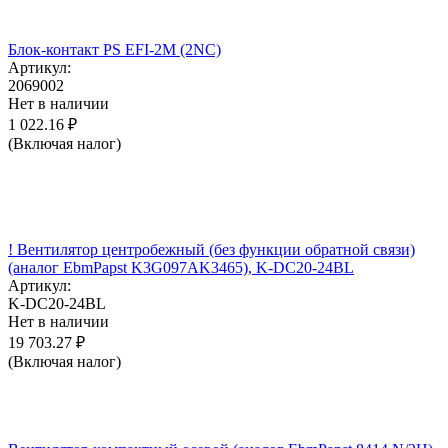
Блок-контакт PS EFI-2M (2NC)
Артикул:
2069002
Нет в наличии
1 022.16
₽
(Включая налог)
! Вентилятор центробежный (без функции обратной связи)
(аналог EbmPapst K3G097AK3465), K-DC20-24BL
Артикул:
K-DC20-24BL
Нет в наличии
19 703.27
₽
(Включая налог)