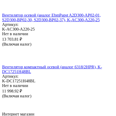
Вентилятор осевой (аналог EbmPapst A2D300-AP02-01,
S2D300-BP02-30, S2D300-BP02-37), K-AC300-A220-25
Артикул:
K-AC300-A220-25
Нет в наличии
13 703.81
₽
(Включая налог)
Вентилятор компактный осевой (аналог 6318/2HPR), K-
DC17251H48BL
Артикул:
K-DC17251H48BL
Нет в наличии
11 998.92
₽
(Включая налог)
Интернет магазин