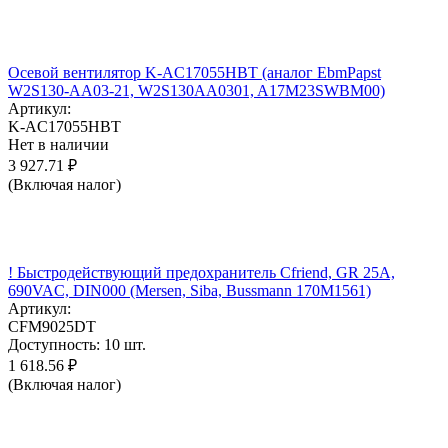
Осевой вентилятор K-AC17055HBT (аналог EbmPapst
W2S130-AA03-21, W2S130AA0301, A17M23SWBM00)
Артикул:
K-AC17055HBT
Нет в наличии
3 927.71
₽
(Включая налог)
! Быстродействующий предохранитель Cfriend, GR 25А,
690VAC, DIN000 (Mersen, Siba, Bussmann 170M1561)
Артикул:
CFM9025DT
Доступность:
10 шт.
1 618.56
₽
(Включая налог)