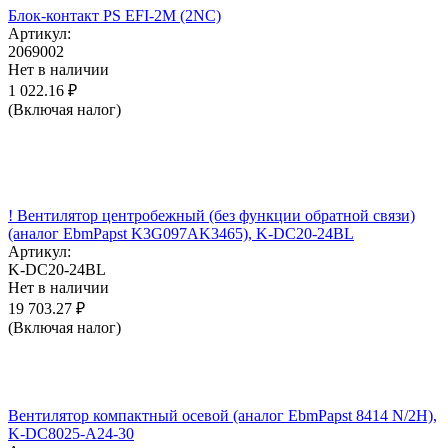
Блок-контакт PS EFI-2M (2NC)
Артикул:
2069002
Нет в наличии
1 022.16
₽
(Включая налог)
! Вентилятор центробежный (без функции обратной связи)
(аналог EbmPapst K3G097AK3465), K-DC20-24BL
Артикул:
K-DC20-24BL
Нет в наличии
19 703.27
₽
(Включая налог)
Вентилятор компактный осевой (аналог EbmPapst 8414 N/2H),
K-DC8025-A24-30