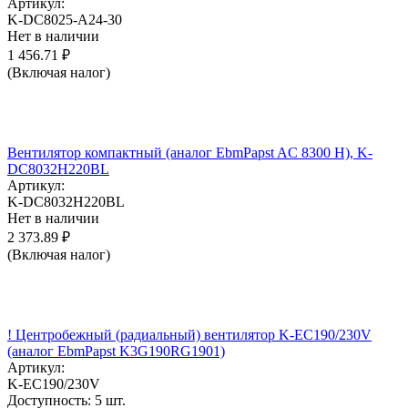
Артикул:
K-DC8025-A24-30
Нет в наличии
1 456.71
₽
(Включая налог)
Вентилятор компактный (аналог EbmPapst AC 8300 H), K-
DC8032H220BL
Артикул:
K-DC8032H220BL
Нет в наличии
2 373.89
₽
(Включая налог)
! Центробежный (радиальный) вентилятор K-EC190/230V
(аналог EbmPapst K3G190RG1901)
Артикул:
K-EC190/230V
Доступность:
5 шт.