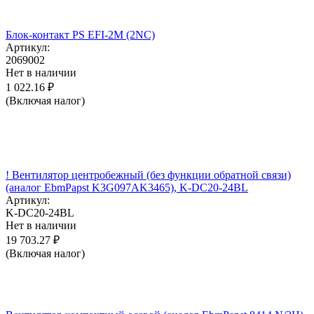
Блок-контакт PS EFI-2M (2NC)
Артикул:
2069002
Нет в наличии
1 022.16
₽
(Включая налог)
! Вентилятор центробежный (без функции обратной связи)
(аналог EbmPapst K3G097AK3465), K-DC20-24BL
Артикул:
K-DC20-24BL
Нет в наличии
19 703.27
₽
(Включая налог)