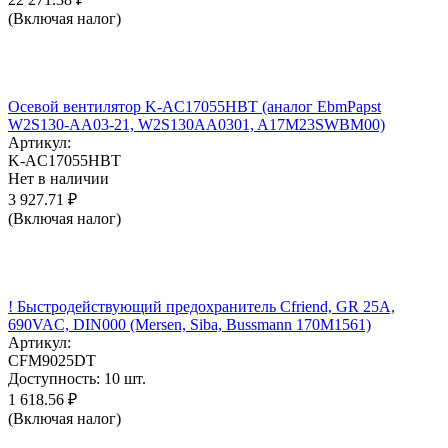
(Включая налог)
Осевой вентилятор K-AC17055HBT (аналог EbmPapst
W2S130-AA03-21, W2S130AA0301, A17M23SWBM00)
Артикул:
K-AC17055HBT
Нет в наличии
3 927.71
₽
(Включая налог)
! Быстродействующий предохранитель Cfriend, GR 25А,
690VAC, DIN000 (Mersen, Siba, Bussmann 170M1561)
Артикул:
CFM9025DT
Доступность:
10 шт.
1 618.56
₽
(Включая налог)