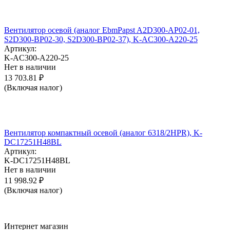
Вентилятор осевой (аналог EbmPapst A2D300-AP02-01,
S2D300-BP02-30, S2D300-BP02-37), K-AC300-A220-25
Артикул:
K-AC300-A220-25
Нет в наличии
13 703.81
₽
(Включая налог)
Вентилятор компактный осевой (аналог 6318/2HPR), K-
DC17251H48BL
Артикул:
K-DC17251H48BL
Нет в наличии
11 998.92
₽
(Включая налог)
Интернет магазин