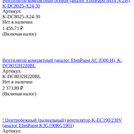
Вентилятор компактный осевой (аналог EbmPapst 8414 N/2H),
K-DC8025-A24-30
Артикул:
K-DC8025-A24-30
Нет в наличии
1 456.71
₽
(Включая налог)
Вентилятор компактный (аналог EbmPapst AC 8300 H), K-
DC8032H220BL
Артикул:
K-DC8032H220BL
Нет в наличии
2 373.89
₽
(Включая налог)
! Центробежный (радиальный) вентилятор K-EC190/230V
(аналог EbmPapst K3G190RG1901)
Артикул: