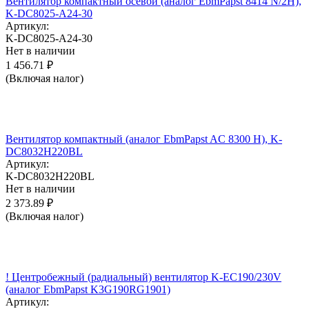
Вентилятор компактный осевой (аналог EbmPapst 8414 N/2H),
K-DC8025-A24-30
Артикул:
K-DC8025-A24-30
Нет в наличии
1 456.71
₽
(Включая налог)
Вентилятор компактный (аналог EbmPapst AC 8300 H), K-
DC8032H220BL
Артикул:
K-DC8032H220BL
Нет в наличии
2 373.89
₽
(Включая налог)
! Центробежный (радиальный) вентилятор K-EC190/230V
(аналог EbmPapst K3G190RG1901)
Артикул: