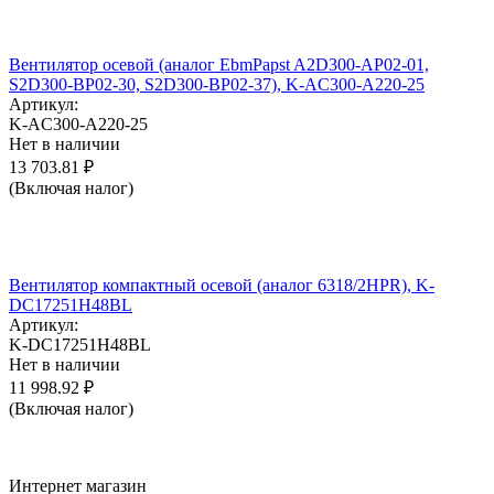
Вентилятор осевой (аналог EbmPapst A2D300-AP02-01,
S2D300-BP02-30, S2D300-BP02-37), K-AC300-A220-25
Артикул:
K-AC300-A220-25
Нет в наличии
13 703.81
₽
(Включая налог)
Вентилятор компактный осевой (аналог 6318/2HPR), K-
DC17251H48BL
Артикул:
K-DC17251H48BL
Нет в наличии
11 998.92
₽
(Включая налог)
Интернет магазин