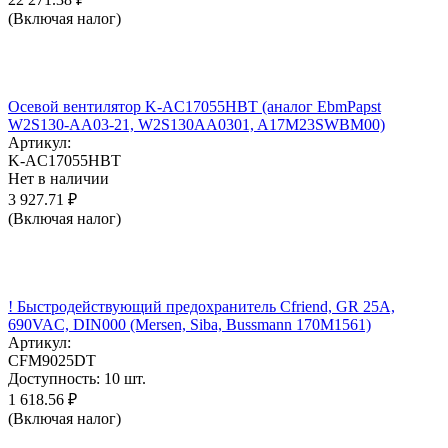
(Включая налог)
Осевой вентилятор K-AC17055HBT (аналог EbmPapst
W2S130-AA03-21, W2S130AA0301, A17M23SWBM00)
Артикул:
K-AC17055HBT
Нет в наличии
3 927.71
₽
(Включая налог)
! Быстродействующий предохранитель Cfriend, GR 25А,
690VAC, DIN000 (Mersen, Siba, Bussmann 170M1561)
Артикул:
CFM9025DT
Доступность:
10 шт.
1 618.56
₽
(Включая налог)