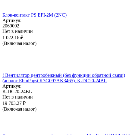
Блок-контакт PS EFI-2M (2NC)
Артикул:
2069002
Нет в наличии
1 022.16
₽
(Включая налог)
! Вентилятор центробежный (без функции обратной связи)
(аналог EbmPapst K3G097AK3465), K-DC20-24BL
Артикул:
K-DC20-24BL
Нет в наличии
19 703.27
₽
(Включая налог)