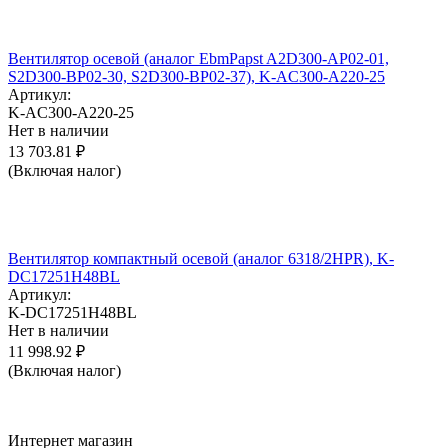
Вентилятор осевой (аналог EbmPapst A2D300-AP02-01,
S2D300-BP02-30, S2D300-BP02-37), K-AC300-A220-25
Артикул:
K-AC300-A220-25
Нет в наличии
13 703.81
₽
(Включая налог)
Вентилятор компактный осевой (аналог 6318/2HPR), K-
DC17251H48BL
Артикул:
K-DC17251H48BL
Нет в наличии
11 998.92
₽
(Включая налог)
Интернет магазин