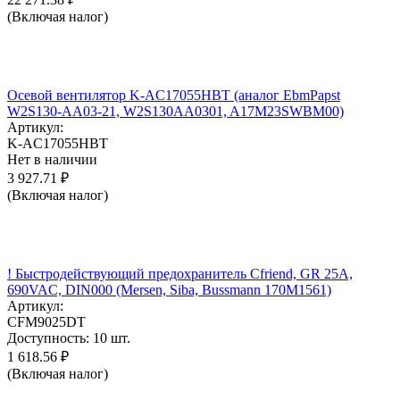
(Включая налог)
Осевой вентилятор K-AC17055HBT (аналог EbmPapst
W2S130-AA03-21, W2S130AA0301, A17M23SWBM00)
Артикул:
K-AC17055HBT
Нет в наличии
3 927.71
₽
(Включая налог)
! Быстродействующий предохранитель Cfriend, GR 25А,
690VAC, DIN000 (Mersen, Siba, Bussmann 170M1561)
Артикул:
CFM9025DT
Доступность:
10 шт.
1 618.56
₽
(Включая налог)