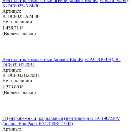
Вентилятор компактный осевой (аналог EbmPapst 8414 N/2H),
K-DC8025-A24-30
Артикул:
K-DC8025-A24-30
Нет в наличии
1 456.71
₽
(Включая налог)
Вентилятор компактный (аналог EbmPapst AC 8300 H), K-
DC8032H220BL
Артикул:
K-DC8032H220BL
Нет в наличии
2 373.89
₽
(Включая налог)
! Центробежный (радиальный) вентилятор K-EC190/230V
(аналог EbmPapst K3G190RG1901)
Артикул: