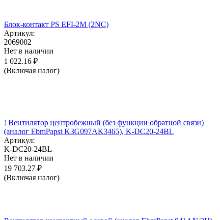
Блок-контакт PS EFI-2M (2NC)
Артикул:
2069002
Нет в наличии
1 022.16
₽
(Включая налог)
! Вентилятор центробежный (без функции обратной связи)
(аналог EbmPapst K3G097AK3465), K-DC20-24BL
Артикул:
K-DC20-24BL
Нет в наличии
19 703.27
₽
(Включая налог)