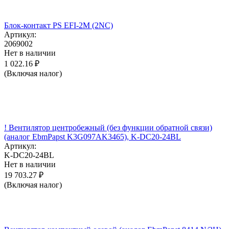
Блок-контакт PS EFI-2M (2NC)
Артикул:
2069002
Нет в наличии
1 022.16
₽
(Включая налог)
! Вентилятор центробежный (без функции обратной связи)
(аналог EbmPapst K3G097AK3465), K-DC20-24BL
Артикул:
K-DC20-24BL
Нет в наличии
19 703.27
₽
(Включая налог)