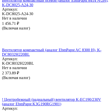
Вентилятор компактный осевой (аналог EbmPapst 8414 N/2H),
K-DC8025-A24-30
Артикул:
K-DC8025-A24-30
Нет в наличии
1 456.71
₽
(Включая налог)
Вентилятор компактный (аналог EbmPapst AC 8300 H), K-
DC8032H220BL
Артикул:
K-DC8032H220BL
Нет в наличии
2 373.89
₽
(Включая налог)
! Центробежный (радиальный) вентилятор K-EC190/230V
(аналог EbmPapst K3G190RG1901)
Артикул: