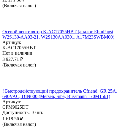
(Включая налог)
Осевой вентилятор K-AC17055HBT (аналог EbmPapst
W2S130-AA03-21, W2S130AA0301, A17M23SWBM00)
Артикул:
K-AC17055HBT
Нет в наличии
3 927.71
₽
(Включая налог)
! Быстродействующий предохранитель Cfriend, GR 25А,
690VAC, DIN000 (Mersen, Siba, Bussmann 170M1561)
Артикул:
CFM9025DT
Доступность:
10 шт.
1 618.56
₽
(Включая налог)