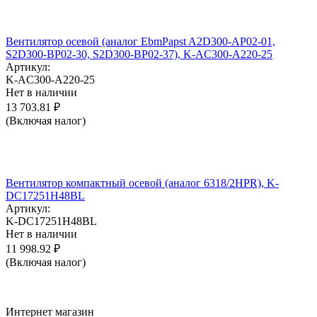
Вентилятор осевой (аналог EbmPapst A2D300-AP02-01,
S2D300-BP02-30, S2D300-BP02-37), K-AC300-A220-25
Артикул:
K-AC300-A220-25
Нет в наличии
13 703.81
₽
(Включая налог)
Вентилятор компактный осевой (аналог 6318/2HPR), K-
DC17251H48BL
Артикул:
K-DC17251H48BL
Нет в наличии
11 998.92
₽
(Включая налог)
Интернет магазин