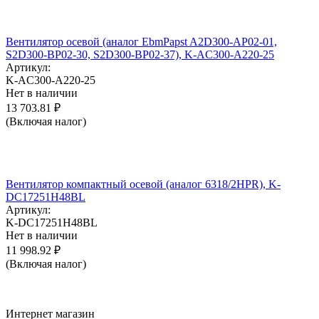
Вентилятор осевой (аналог EbmPapst A2D300-AP02-01,
S2D300-BP02-30, S2D300-BP02-37), K-AC300-A220-25
Артикул:
K-AC300-A220-25
Нет в наличии
13 703.81
₽
(Включая налог)
Вентилятор компактный осевой (аналог 6318/2HPR), K-
DC17251H48BL
Артикул:
K-DC17251H48BL
Нет в наличии
11 998.92
₽
(Включая налог)
Интернет магазин