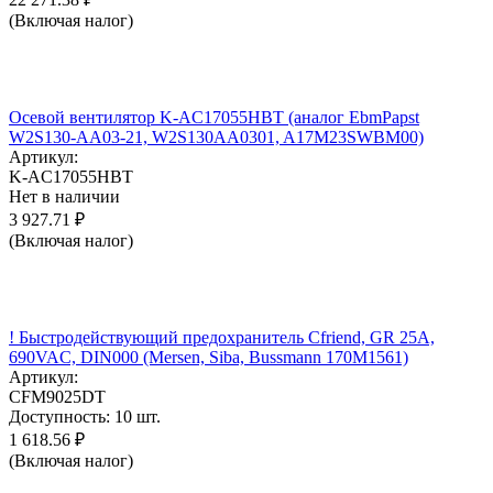
(Включая налог)
Осевой вентилятор K-AC17055HBT (аналог EbmPapst
W2S130-AA03-21, W2S130AA0301, A17M23SWBM00)
Артикул:
K-AC17055HBT
Нет в наличии
3 927.71
₽
(Включая налог)
! Быстродействующий предохранитель Cfriend, GR 25А,
690VAC, DIN000 (Mersen, Siba, Bussmann 170M1561)
Артикул:
CFM9025DT
Доступность:
10 шт.
1 618.56
₽
(Включая налог)