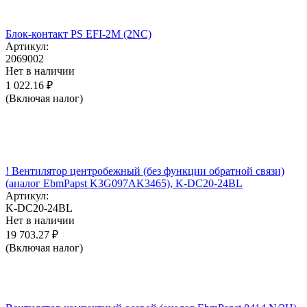
Блок-контакт PS EFI-2M (2NC)
Артикул:
2069002
Нет в наличии
1 022.16
₽
(Включая налог)
! Вентилятор центробежный (без функции обратной связи)
(аналог EbmPapst K3G097AK3465), K-DC20-24BL
Артикул:
K-DC20-24BL
Нет в наличии
19 703.27
₽
(Включая налог)