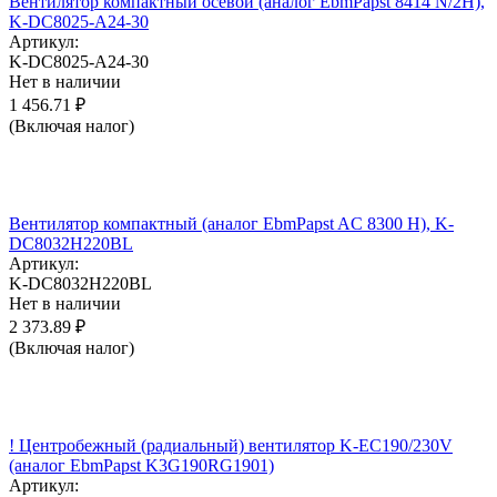
Вентилятор компактный осевой (аналог EbmPapst 8414 N/2H),
K-DC8025-A24-30
Артикул:
K-DC8025-A24-30
Нет в наличии
1 456.71
₽
(Включая налог)
Вентилятор компактный (аналог EbmPapst AC 8300 H), K-
DC8032H220BL
Артикул:
K-DC8032H220BL
Нет в наличии
2 373.89
₽
(Включая налог)
! Центробежный (радиальный) вентилятор K-EC190/230V
(аналог EbmPapst K3G190RG1901)
Артикул: