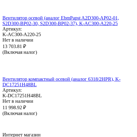
Вентилятор осевой (аналог EbmPapst A2D300-AP02-01,
S2D300-BP02-30, S2D300-BP02-37), K-AC300-A220-25
Артикул:
K-AC300-A220-25
Нет в наличии
13 703.81
₽
(Включая налог)
Вентилятор компактный осевой (аналог 6318/2HPR), K-
DC17251H48BL
Артикул:
K-DC17251H48BL
Нет в наличии
11 998.92
₽
(Включая налог)
Интернет магазин