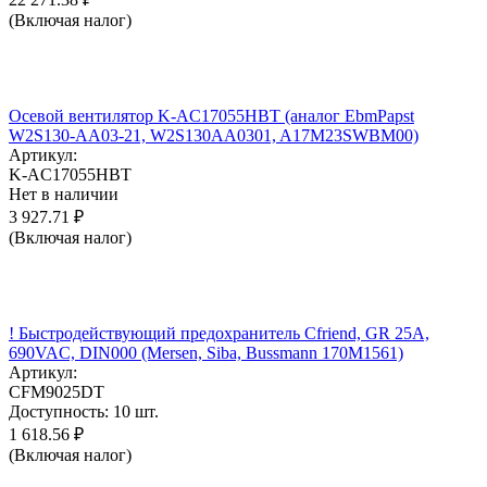
(Включая налог)
Осевой вентилятор K-AC17055HBT (аналог EbmPapst
W2S130-AA03-21, W2S130AA0301, A17M23SWBM00)
Артикул:
K-AC17055HBT
Нет в наличии
3 927.71
₽
(Включая налог)
! Быстродействующий предохранитель Cfriend, GR 25А,
690VAC, DIN000 (Mersen, Siba, Bussmann 170M1561)
Артикул:
CFM9025DT
Доступность:
10 шт.
1 618.56
₽
(Включая налог)