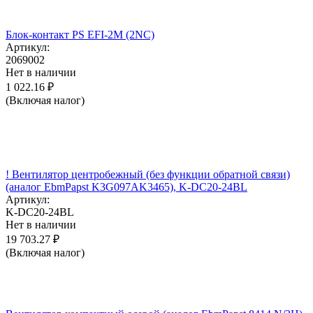
Блок-контакт PS EFI-2M (2NC)
Артикул:
2069002
Нет в наличии
1 022.16
₽
(Включая налог)
! Вентилятор центробежный (без функции обратной связи)
(аналог EbmPapst K3G097AK3465), K-DC20-24BL
Артикул:
K-DC20-24BL
Нет в наличии
19 703.27
₽
(Включая налог)