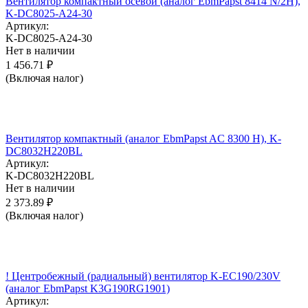
Вентилятор компактный осевой (аналог EbmPapst 8414 N/2H),
K-DC8025-A24-30
Артикул:
K-DC8025-A24-30
Нет в наличии
1 456.71
₽
(Включая налог)
Вентилятор компактный (аналог EbmPapst AC 8300 H), K-
DC8032H220BL
Артикул:
K-DC8032H220BL
Нет в наличии
2 373.89
₽
(Включая налог)
! Центробежный (радиальный) вентилятор K-EC190/230V
(аналог EbmPapst K3G190RG1901)
Артикул: